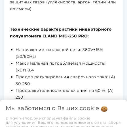
защитных газов (углекислота, аргон, гелий или
их смеси).
Технические характеристики инверторного
полуавтомата ELAND MIG-250 PRO:
Напряжение питающей сети: 380V±15%
(50/60Hz)
Максимальная потребляемая мощность:
(кВт) 8,4
Предел регулирования сварочного тока: (А)
30-250
Продолжительность включения на 60 %: (А)
250
Продолжительность включения на 100 %: (А)
Мы заботимся о Ваших
cookie
193
Эффективность: (%) 85
pingvin-shop.by использует файлы cookie
для улучшения Вашего пользовательского опыта, сбора
Фактор мощности: 0,93
статистики и представления персонализированных