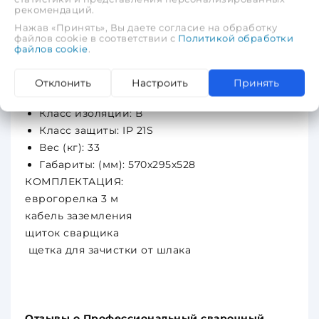
рекомендаций.
Регулировка скорости подачи проволоки:
Нажав «Принять», Вы даете согласие на обработку
ручная
файлов cookie в соответствии с
Политикой обработки
Загрузка проволоки: боковая
файлов cookie
.
Диаметр проволоки: (мм) 0.8-1.2
Ёмкость катушки для сварочной проволоки,
Отклонить
Настроить
Принять
(кг): 5-15
Класс изоляции: В
Класс защиты: IP 21S
Вес (кг): 33
Габариты: (мм): 570х295х528
КОМПЛЕКТАЦИЯ:
еврогорелка 3 м
кабель заземления
щиток сварщика
щетка для зачистки от шлака
Отзывы о Профессиональный cварочный