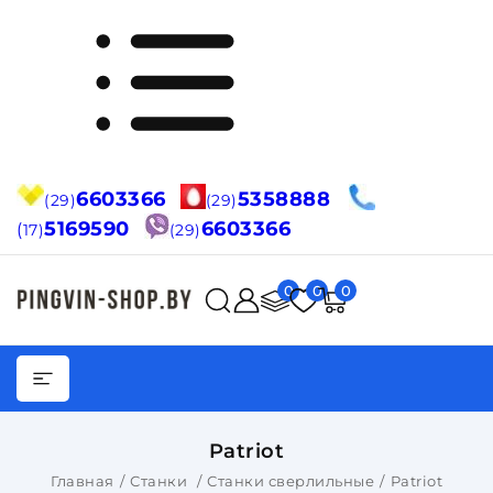
6603366
5358888
(29)
(29)
5169590
6603366
(
17)
(29)
0
0
0
Patriot
Главная
Станки
Станки сверлильные
Patriot