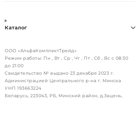
Каталог
ООО «АльфаКомплектТрейд»
Режим работы:
Пн , Вт , Ср , Чт , Пт , Сб , Вс c 08:30
до 21:00
Свидетельство № выдано 23 декабря 2023 г.
Администрацией Центрального р-на г. Минска
УНП 193663224
Беларусь, 223043, РБ, Минский район, д.Зацень,
ул.Луговая, д.3, пом.1-2
Дата регистрации в Торговом реестре РБ:
25.08.2023
Настройка файлов cookie