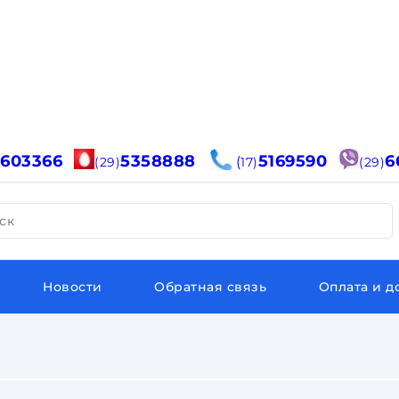
6603366
5358888
5169590
6
(
(29)
17)
(29)
ск
Новости
Обратная связь
Оплата и д