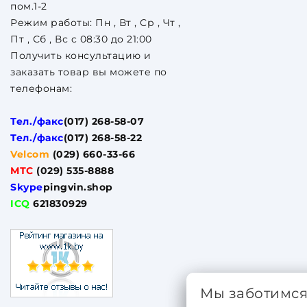
пом.1-2
Режим работы: Пн , Вт , Ср , Чт ,
Пт , Сб , Вс c 08:30 до 21:00
Получить консультацию и
заказать товар вы можете по
телефонам:
Тел./факс
(017) 268-58-07
Тел./факс
(017) 268-58-22
Velcom
(029) 660-33-66
МТС
(029) 535-8888
Skype
pingvin.shop
ICQ
621830929
Мы заботимс