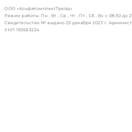
ООО «АльфаКомплектТрейд»
Режим работы:
Пн , Вт , Ср , Чт , Пт , Сб , Вс c 08:30 до 2
Свидетельство № выдано 23 декабря 2023 г. Админист
УНП 193663224
Беларусь, 223043, РБ, Минский район, д.Зацень, ул.Лугов
Дата регистрации в Торговом реестре РБ: 25.08.2023
Настройка файлов cookie
ЗАКАЖИТЕ ЗВОНОК !
Контактный телефон
Комментарий
перезвоните мне