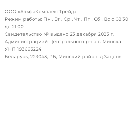
ООО «АльфаКомплектТрейд»
Режим работы:
Пн , Вт , Ср , Чт , Пт , Сб , Вс c 08:30
до 21:00
Свидетельство № выдано 23 декабря 2023 г.
Администрацией Центрального р-на г. Минска
УНП 193663224
Беларусь, 223043, РБ, Минский район, д.Зацень,
ул.Луговая, д.3, пом.1-2
Дата регистрации в Торговом реестре РБ:
25.08.2023
Настройка файлов cookie
Создание сайтов beseller
ЗАКАЖИТЕ ЗВОНОК !
Контактный телефон
Комментарий