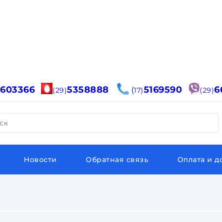
6603366
5358888
5169590
6
(
(29)
17)
(29)
ск
Новости
Обратная связь
Оплата и д