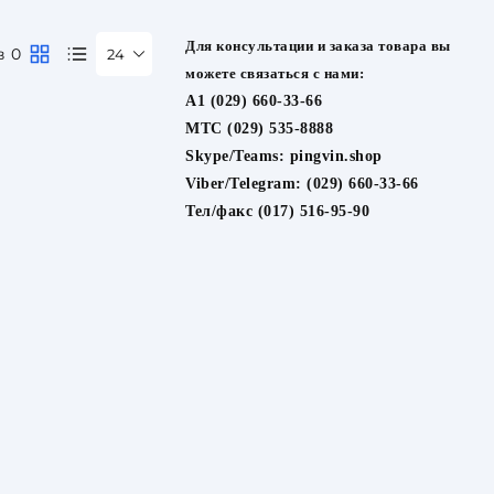
Для консультации и заказа товара вы
в 0
24
можете связаться с нами:
A1 (029) 660-33-66
МТС (029) 535-8888
Skype/Teams:
pingvin.shop
Viber/Telegram:
(029) 660-33-66
Тел/факс (017) 516-95-90