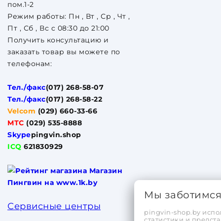
пом.1-2
Режим работы: Пн , Вт , Ср , Чт ,
Пт , Сб , Вс c 08:30 до 21:00
Получить консультацию и
заказать товар вы можете по
телефонам:
Тел./факс
(017) 268-58-07
Тел./факс
(017) 268-58-22
Velcom
(029) 660-33-66
МТС
(029) 535-8888
Skype
pingvin.shop
ICQ
621830929
Мы заботимс
Сервисные центры
pingvin-shop.by испо
статистики и предс