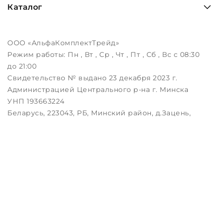
Каталог
ООО «АльфаКомплектТрейд»
Режим работы:
Пн , Вт , Ср , Чт , Пт , Сб , Вс c 08:30
до 21:00
Свидетельство № выдано 23 декабря 2023 г.
Администрацией Центрального р-на г. Минска
УНП 193663224
Беларусь, 223043, РБ, Минский район, д.Зацень,
ул.Луговая, д.3, пом.1-2
Дата регистрации в Торговом реестре РБ:
25.08.2023
Настройка файлов cookie
Создание сайтов beseller
ЗАКАЖИТЕ ЗВОНОК !