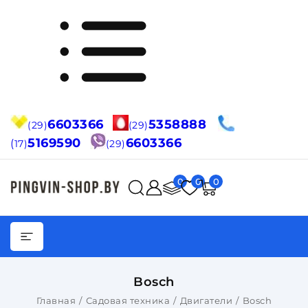
6603366
5358888
(29)
(29)
5169590
6603366
(
17)
(29)
0
0
0
Bosch
Главная
Садовая техника
Двигатели
Bosch