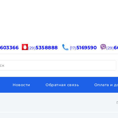
6603366
5358888
5169590
6
(
(29)
17)
(29)
ск
Новости
Обратная связь
Оплата и д