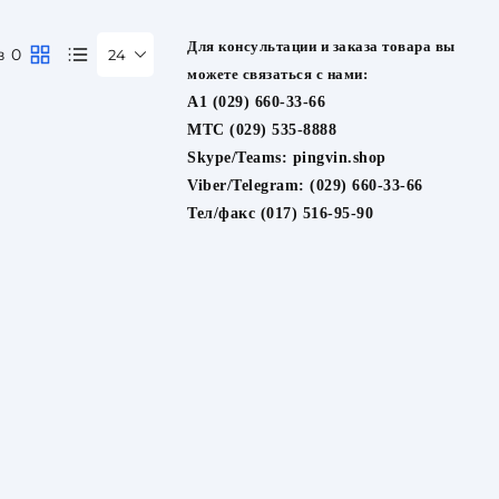
Для консультации и заказа товара вы
в 0
24
можете связаться с нами:
A1 (029) 660-33-66
МТС (029) 535-8888
Skype/Teams:
pingvin.shop
Viber/Telegram:
(029) 660-33-66
Тел/факс (017) 516-95-90