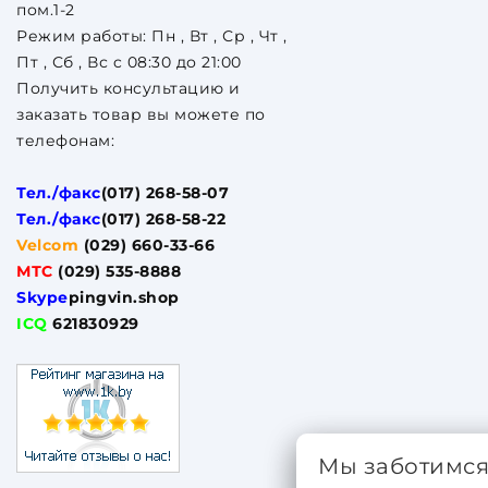
пом.1-2
Режим работы: Пн , Вт , Ср , Чт ,
Пт , Сб , Вс c 08:30 до 21:00
Получить консультацию и
заказать товар вы можете по
телефонам:
Тел./факс
(017) 268-58-07
Тел./факс
(017) 268-58-22
Velcom
(029) 660-33-66
МТС
(029) 535-8888
Skype
pingvin.shop
ICQ
621830929
Мы заботимс