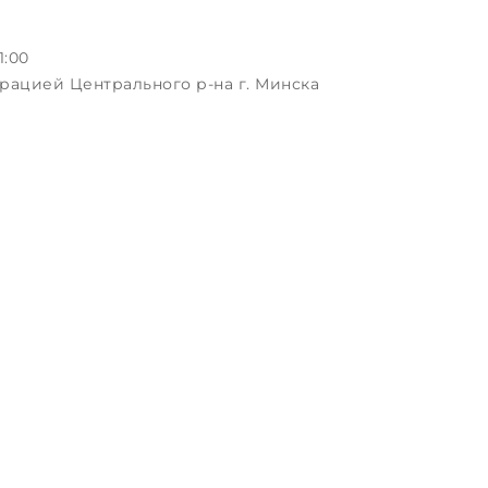
1:00
рацией Центрального р-на г. Минска
ая, д.3, пом.1-2