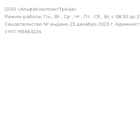
ООО «АльфаКомплектТрейд»
Режим работы:
Пн , Вт , Ср , Чт , Пт , Сб , Вс c 08:30 до 2
Свидетельство № выдано 23 декабря 2023 г. Админист
УНП 193663224
Беларусь, 223043, РБ, Минский район, д.Зацень, ул.Лугов
Дата регистрации в Торговом реестре РБ: 25.08.2023
Настройка файлов cookie
ЗАКАЖИТЕ ЗВОНОК !
Контактный телефон
Комментарий
перезвоните мне