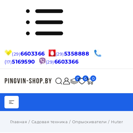
6603366
5358888
(29)
(29)
5169590
6603366
(
17)
(29)
0
0
0
Главная
Садовая техника
Опрыскиватели
Huter