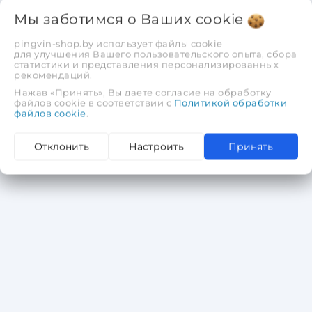
Емкость аккумулятора, А*ч 8,0
Мы заботимся о Ваших
cookie
Вес, кг 5,5
pingvin-shop.by использует файлы cookie
223,72 руб.
178,98 руб.
для улучшения Вашего пользовательского опыта, сбора
статистики и представления персонализированных
рекомендаций.
В корзину
Нажав «Принять», Вы даете согласие на обработку
файлов cookie в соответствии с
Политикой обработки
файлов cookie
.
Отклонить
Настроить
Принять