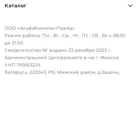
Каталог
ООО «АльфаКомплектТрейд»
Режим работы:
Пн , Вт , Ср , Чт , Пт , Сб , Вс c 08:30
до 21:00
Свидетельство № выдано 23 декабря 2023 г.
Администрацией Центрального р-на г. Минска
УНП 193663224
Беларусь, 223043, РБ, Минский район, д.Зацень,
ул.Луговая, д.3, пом.1-2
Дата регистрации в Торговом реестре РБ:
25.08.2023
Настройка файлов cookie
Создание сайтов beseller
ЗАКАЖИТЕ ЗВОНОК !