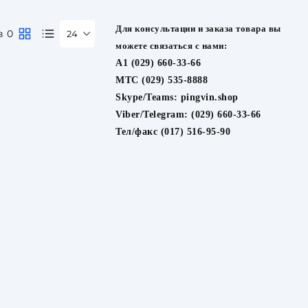
Для консультации и заказа товара вы
в 0
24
можете связаться с нами:
A1 (029) 660-33-66
МТС (029) 535-8888
Skype/Teams:
pingvin.shop
Viber/Telegram:
(029) 660-33-66
Тел/факс (017) 516-95-90