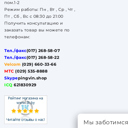
пом.1-2
Режим работы: Пн , Вт , Ср , Чт ,
Пт , Сб , Вс c 08:30 до 21:00
Получить консультацию и
заказать товар вы можете по
телефонам:
Тел./факс
(017) 268-58-07
Тел./факс
(017) 268-58-22
Velcom
(029) 660-33-66
МТС
(029) 535-8888
Skype
pingvin.shop
ICQ
621830929
Мы заботимс