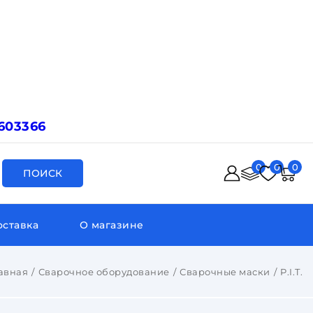
603366
0
0
0
ПОИСК
оставка
О магазине
авная
Сварочное оборудование
Сварочные маски
P.I.T.