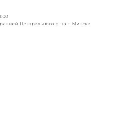
1:00
рацией Центрального р-на г. Минска
ая, д.3, пом.1-2