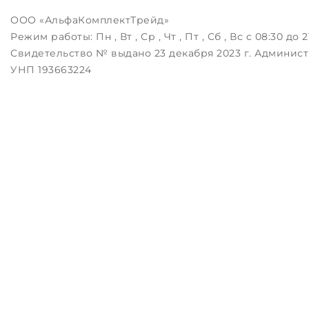
ООО «АльфаКомплектТрейд»
Режим работы:
Пн , Вт , Ср , Чт , Пт , Сб , Вс c 08:30 до 2
Свидетельство № выдано 23 декабря 2023 г. Админист
УНП 193663224
Беларусь, 223043, РБ, Минский район, д.Зацень, ул.Лугов
Дата регистрации в Торговом реестре РБ: 25.08.2023
Настройка файлов cookie
ЗАКАЖИТЕ ЗВОНОК !
Контактный телефон
Комментарий
перезвоните мне