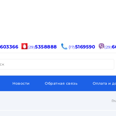
6603366
5358888
5169590
6
(
(29)
17)
(29)
ск
Новости
Обратная связь
Оплата и д
Гл