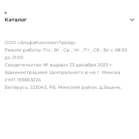
Каталог
ООО «АльфаКомплектТрейд»
Режим работы:
Пн , Вт , Ср , Чт , Пт , Сб , Вс c 08:30
до 21:00
Свидетельство № выдано 23 декабря 2023 г.
Администрацией Центрального р-на г. Минска
УНП 193663224
Беларусь, 223043, РБ, Минский район, д.Зацень,
ул.Луговая, д.3, пом.1-2
Дата регистрации в Торговом реестре РБ:
25.08.2023
Настройка файлов cookie
Создание сайтов beseller