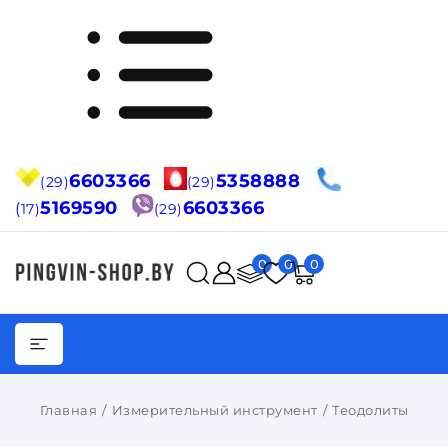
6603366
5358888
(29)
(29)
5169590
6603366
(
17)
(29)
0
0
0
Главная
Измерительный инструмент
Теодолиты