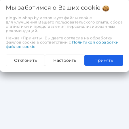
Толщина стенки трубы, мм 3,25-4,5
Мы заботимся о Ваших
cookie
Макс. угол изгиба, град. 90 (120)
Макс. усилие на штоке, кг 10000
pingvin-shop.by использует файлы cookie
для улучшения Вашего пользовательского опыта, сбора
Макс. ход штока, мм 155
статистики и представления персонализированных
Масса, кг 4
рекомендаций.
Нажав «Принять», Вы даете согласие на обработку
2 450,88 руб.
1 960,70 руб.
файлов cookie в соответствии с
Политикой обработки
файлов cookie
.
В корзину
Отклонить
Настроить
Принять