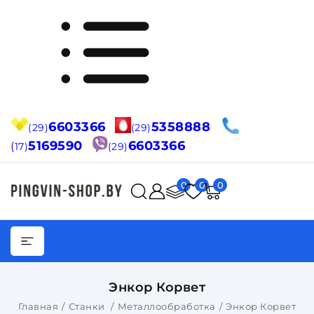
6603366
5358888
(29)
(29)
5169590
6603366
(
17)
(29)
0
0
0
Энкор Корвет
Главная
Станки
Металлообработка
Энкор Корвет