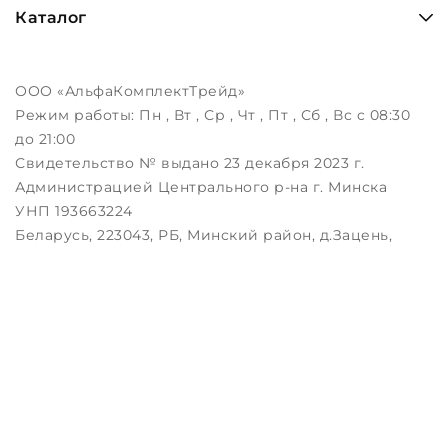
Каталог
ООО «АльфаКомплектТрейд»
Режим работы:
Пн , Вт , Ср , Чт , Пт , Сб , Вс c 08:30
до 21:00
Свидетельство № выдано 23 декабря 2023 г.
Администрацией Центрального р-на г. Минска
УНП 193663224
Беларусь, 223043, РБ, Минский район, д.Зацень,
ул.Луговая, д.3, пом.1-2
Дата регистрации в Торговом реестре РБ:
25.08.2023
Настройка файлов cookie
Создание сайтов beseller
ЗАКАЖИТЕ ЗВОНОК !