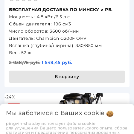
БЕСПЛАТНАЯ ДОСТАВКА ПО МИНСКУ и РБ.
Мощность : 4.8 кВт /6,5 л.с
Объем двигателя : 196 см3
Число оборотов: 3600 об/мин
Двигатель: Champion G200F OHV
Вспашка (глубина/ширина) :330/850 мм
Вес : 52 кг
2 038,75 руб.
1 549,45 руб.
В корзину
-24%
-24%
Мы заботимся о Ваших
cookie
pingvin-shop.by использует файлы cookie
для улучшения Вашего пользовательского опыта, сбора
Champion BC4401, Мотокультиватор, 2,74 кВтл.с,
статистики и представления персонализированных