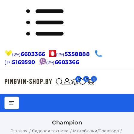
6603366
5358888
(29)
(29)
5169590
6603366
(
17)
(29)
0
0
0
Champion
Главная
Садовая техника
Мотоблоки/Трактора