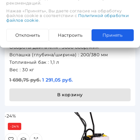
рекомендаций.
3000 обормин, 140 см3, 1,1 л, 30 кг
Нажав «Принять», Вы даете согласие на обработку
файлов cookie в соответствии с
Политикой обработки
файлов cookie
.
БЕСПЛАТНАЯ ДОСТАВКА ПО МИНСКУ и РБ.
Мощность : 2,7/4 кВт/л.с
Отклонить
Настроить
Принять
Объем двигателя : 140 см3
Обороты двигателя : 3000 обор/мин
Вспашка (глубина/ширина) : 200/380 мм
Топливный бак : 1,1 л
Вес : 30 кг
1 698,75 руб.
1 291,05 руб.
В корзину
-24%
-24%