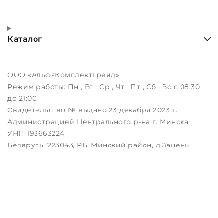
Каталог
ООО «АльфаКомплектТрейд»
Режим работы:
Пн , Вт , Ср , Чт , Пт , Сб , Вс c 08:30
до 21:00
Свидетельство № выдано 23 декабря 2023 г.
Администрацией Центрального р-на г. Минска
УНП 193663224
Беларусь, 223043, РБ, Минский район, д.Зацень,
ул.Луговая, д.3, пом.1-2
Дата регистрации в Торговом реестре РБ:
25.08.2023
Настройка файлов cookie