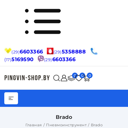
6603366
5358888
(29)
(29)
5169590
6603366
(
17)
(29)
0
0
0
Brado
Главная
Пневмоинструмент
Brado