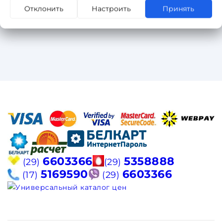
Отклонить
Настроить
Принять
6603366
5358888
(29)
(29)
5169590
6603366
(17)
(29)