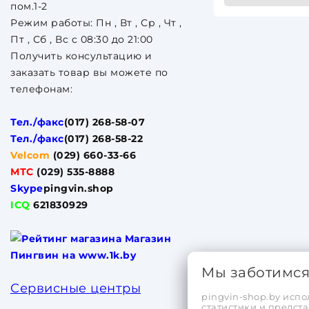
пом.1-2
Режим работы: Пн , Вт , Ср , Чт ,
Пт , Сб , Вс c 08:30 до 21:00
Получить консультацию и
заказать товар вы можете по
телефонам:
Тел./факс
(017) 268-58-07
Тел./факс
(017) 268-58-22
Velcom
(029) 660-33-66
МТС
(029) 535-8888
Skype
pingvin.shop
ICQ
621830929
Мы заботимс
Сервисные центры
pingvin-shop.by испо
статистики и предс