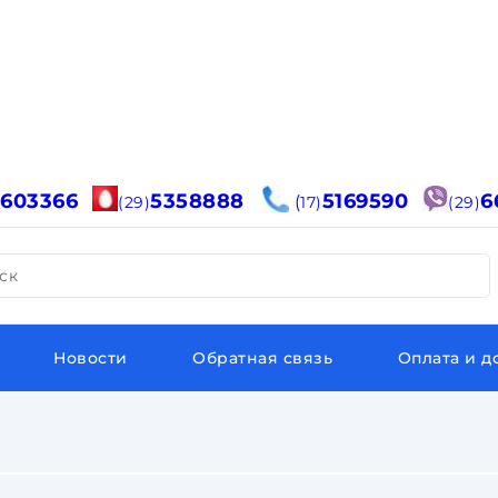
6603366
5358888
5169590
6
(
(29)
17)
(29)
ск
Новости
Обратная связь
Оплата и д