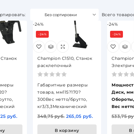
Без сортировки
Всего товаро
-24%
-24%
-24%
-24%
 Станок
Champion C1510, Станок
Champion
расклепочный
Электрич
для зато
цепей, 
змеры
Габаритные размеры
Мощность
20?
товара, мм115?170?
Диск, мм
рутто,
300Вес нетто/брутто,
Обороты,
ический
кг3/3,3Механический
Вес нетто
,25 руб.
348,75 руб.
265,05 руб.
533,75 ру
ну
В корзину
В