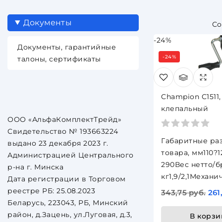
Документы
-24%
Документы, гарантийные
-24%
талоны, сертификаты
Champion C1511,
клепальный
ООО «АльфаКомплектТрейд»
Свидетельство № 193663224
Габаритные ра
выдано 23 декабря 2023 г.
товара, мм110?1
Администрацией Центрального
290Вес нетто/б
р-на г. Минска
кг1,9/2,1Механ
Дата регистрации в Торговом
реестре РБ: 25.08.2023
343,75 руб.
261
Беларусь, 223043, РБ, Минский
район, д.Зацень, ул.Луговая, д.3,
В корзи