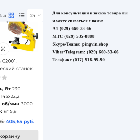
Для консультации и заказа товара вы
в 3
24
можете связаться с нами:
A1 (029) 660-33-66
МТС (029) 535-8888
Skype/Teams:
pingvin.shop
Viber/Telegram:
(029) 660-33-66
Тел/факс (017) 516-95-90
 C2001,
еский станок
чки пильных
ПРОФ
, Вт
230
145х22,2
 об/мин
3000
:
кг 5,8
б.
405,65 руб.
 корзину