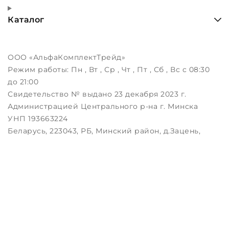
Каталог
ООО «АльфаКомплектТрейд»
Режим работы:
Пн , Вт , Ср , Чт , Пт , Сб , Вс c 08:30
до 21:00
Свидетельство № выдано 23 декабря 2023 г.
Администрацией Центрального р-на г. Минска
УНП 193663224
Беларусь, 223043, РБ, Минский район, д.Зацень,
ул.Луговая, д.3, пом.1-2
Дата регистрации в Торговом реестре РБ:
25.08.2023
Настройка файлов cookie
Создание сайтов beseller
ЗАКАЖИТЕ ЗВОНОК !