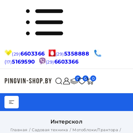
6603366
5358888
(29)
(29)
5169590
6603366
(
17)
(29)
0
0
0
Интерскол
Главная
Садовая техника
Мотоблоки/Трактора