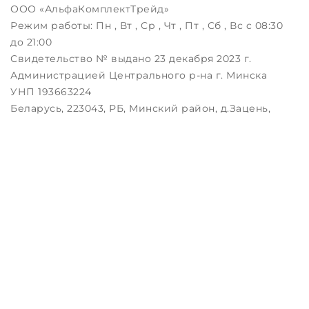
ООО «АльфаКомплектТрейд»
Режим работы:
Пн , Вт , Ср , Чт , Пт , Сб , Вс c 08:30
до 21:00
Свидетельство № выдано 23 декабря 2023 г.
Администрацией Центрального р-на г. Минска
УНП 193663224
Беларусь, 223043, РБ, Минский район, д.Зацень,
ул.Луговая, д.3, пом.1-2
Дата регистрации в Торговом реестре РБ:
25.08.2023
Настройка файлов cookie
Создание сайтов beseller
ЗАКАЖИТЕ ЗВОНОК !
Контактный телефон
Комментарий