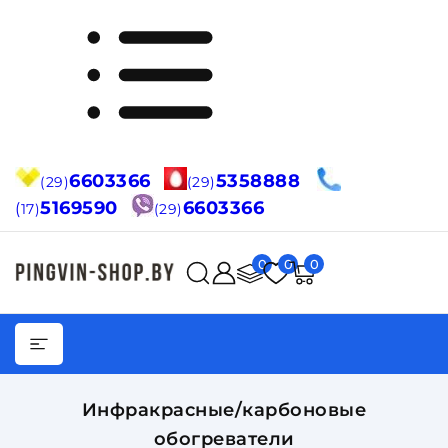
6603366
5358888
(29)
(29)
5169590
6603366
(
17)
(29)
0
0
0
Инфракрасные/карбоновые
обогреватели