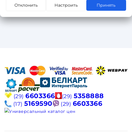
Отклонить
Настроить
Принять
6603366
5358888
(29)
(29)
5169590
6603366
(17)
(29)