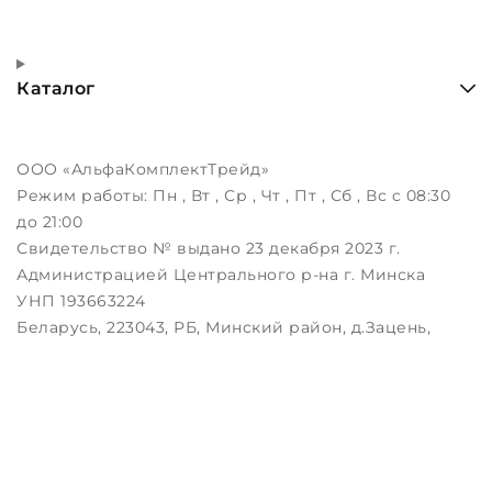
Каталог
ООО «АльфаКомплектТрейд»
Режим работы:
Пн , Вт , Ср , Чт , Пт , Сб , Вс c 08:30
до 21:00
Свидетельство № выдано 23 декабря 2023 г.
Администрацией Центрального р-на г. Минска
УНП 193663224
Беларусь, 223043, РБ, Минский район, д.Зацень,
ул.Луговая, д.3, пом.1-2
Дата регистрации в Торговом реестре РБ:
25.08.2023
Настройка файлов cookie