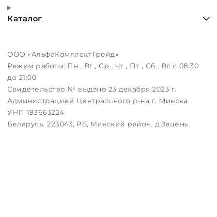
Каталог
ООО «АльфаКомплектТрейд»
Режим работы:
Пн , Вт , Ср , Чт , Пт , Сб , Вс c 08:30
до 21:00
Свидетельство № выдано 23 декабря 2023 г.
Администрацией Центрального р-на г. Минска
УНП 193663224
Беларусь, 223043, РБ, Минский район, д.Зацень,
ул.Луговая, д.3, пом.1-2
Дата регистрации в Торговом реестре РБ:
25.08.2023
Настройка файлов cookie
Создание сайтов beseller
ЗАКАЖИТЕ ЗВОНОК !