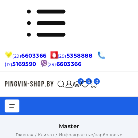
6603366
5358888
(29)
(29)
5169590
6603366
(
17)
(29)
0
0
0
Master
Главная
Климат
Инфракрасные/карбоновые