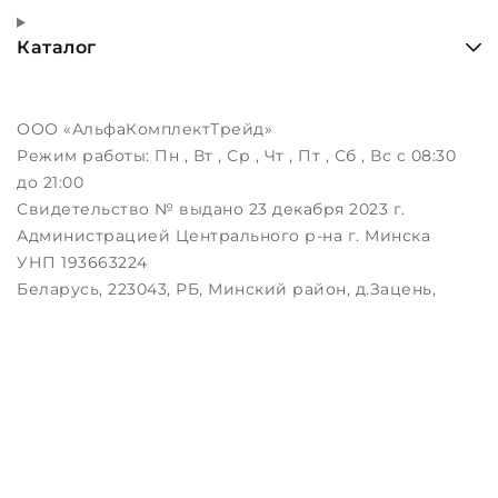
Каталог
ООО «АльфаКомплектТрейд»
Режим работы:
Пн , Вт , Ср , Чт , Пт , Сб , Вс c 08:30
до 21:00
Свидетельство № выдано 23 декабря 2023 г.
Администрацией Центрального р-на г. Минска
УНП 193663224
Беларусь, 223043, РБ, Минский район, д.Зацень,
ул.Луговая, д.3, пом.1-2
Дата регистрации в Торговом реестре РБ:
25.08.2023
Настройка файлов cookie
Создание сайтов beseller
ЗАКАЖИТЕ ЗВОНОК !