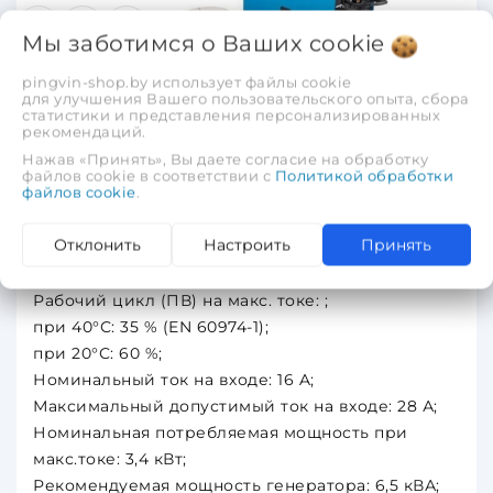
Мы заботимся о Ваших
cookie
Полуавтомат сварочный Solaris MULTIMIG-226
pingvin-shop.by использует файлы cookie
для улучшения Вашего пользовательского опыта, сбора
статистики и представления персонализированных
рекомендаций.
Напряжение : ~ 160 - 240В;
Нажав «Принять», Вы даете согласие на обработку
Напряжение холостого хода: 67 В;
файлов cookie в соответствии с
Политикой обработки
файлов cookie
.
Номинальный выход (MIG): 20-220 A;
Номинальный выход (MMA): 10-200 A;
Отклонить
Настроить
Принять
Номин.скорость подачи проволоки: 1.5 - 9.1 м/
мин;
Рабочий цикл (ПВ) на макс. токе: ;
при 40°С: 35 % (EN 60974-1);
при 20°С: 60 %;
Номинальный ток на входе: 16 A;
Максимальный допустимый ток на входе: 28 А;
Номинальная потребляемая мощность при
макс.токе: 3,4 кВт;
Рекомендуемая мощность генератора: 6,5 кВА;