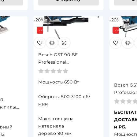
-20%
-20%
-20%
-20%
Bosch GST 90 BE
Professional
(0.601.58F.001),
Лобзиковая пила, 650 Вт,
Мощность 650 Вт
2,6 кг, картонная
Bosch GS
коробка
Professio
Обороты 500-3100 об/
70
(0.601.513
мин
кк.пилы
электролобзик
БЕСПЛАТ
В
чемодан
Макс. толщина
ДОСТАВК
материала
орный
и РБ.
дерево 90 мм
12
Мощность