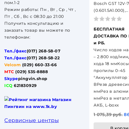
пом.1-2
Bosch GST 12V-
Режим работы: Пн , Вт , Ср , Чт ,
(0.601.5A1.000),
Пт , Сб , Вс c 08:30 до 21:00
Аккумуляторны
Получить консультацию и
12 В/2,0 Ач Li-Io
БЕСПЛАТНАЯ
заказать товар вы можете по
ДОСТАВКА ПО
телефонам:
и РБ.
Число ходов на 
Тел./факс
(017) 268-58-07
– 2.800 ход/ми
Тел./факс
(017) 268-58-22
хода 18 ммКосы
Velcom
(029) 660-33-66
пропилы 0–45
МТС
(029) 535-8888
°Аккумуллятор 2
Skype
pingvin.shop
ВРезв древеси
ICQ
621830929
ммРез в алюми
ммРез в металл
АКБ, L-boxx
1 075,39 руб.
86
Сервисные центры
В корзи