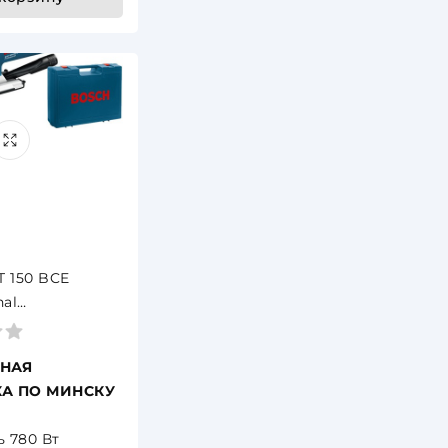
T 150 BCE
nal
.000),
, 780 Вт,
НАЯ
А ПО МИНСКУ
 780 Вт