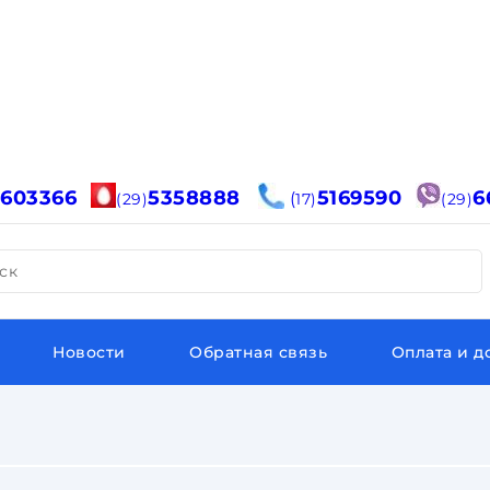
6603366
5358888
5169590
6
(
(29)
17)
(29)
ск
Новости
Обратная связь
Оплата и д