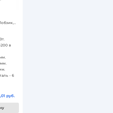
 Лобзик,
 до 70 мм
Вт.
3200 в
мм.
 мм.
мм.
аль - 6
,01 руб.
ну