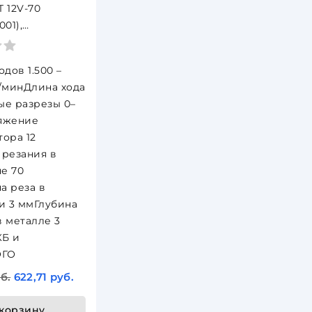
 12V-70
001),
торный лобзик,
n, без АКБ и
одов 1.500 –
о
д/минДлина хода
ые разрезы 0–
яжение
тора 12
 резания в
е 70
а реза в
 3 ммГлубина
в металле 3
КБ и
ОГО
б.
622,71 руб.
 корзину