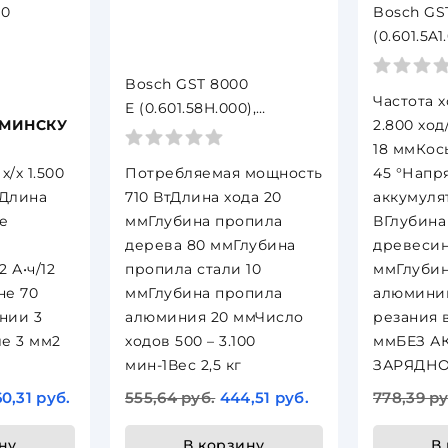
70
Bosch GST
(0.601.5A1.
й лобзик,
Аккумуля
n, L-boxx
Bosch GST 8000
12 В Li-Io
Частота х
E (0.601.58H.000),
зарядног
 МИНСКУ
2.800 хо
Электролобзик 710 Вт
18 ммКос
х/х 1.500
Потребляемая мощность
45 °Напр
нДлина
710 ВтДлина хода 20
аккумуля
е
ммГлубина пропила
ВГлубина
дерева 80 ммГлубина
древесин
 А•ч/12
пропила стали 10
ммГлубин
не 70
ммГлубина пропила
алюминии
нии 3
алюминия 20 ммЧисло
резания 
е 3 мм2
ходов 500 – 3.100
ммБЕЗ А
мин-1Вес 2,5 кг
ЗАРЯДН
0,31 руб.
555,64 руб.
444,51 руб.
778,39 ру
ну
В корзину
В