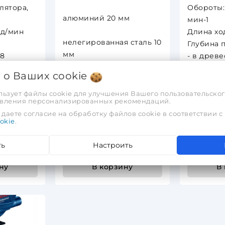
лятора,
Обороты: 
алюминий 20 мм
мин-1
од/мин
Длина хо
нелегированная сталь 10
Глубина 
мм
18
- в древе
Маятниковый ход 4
ла в
- алюмин
я о Ваших
cookie
положения
- нелеги
ла в
10 мм
льзует файлы cookie для улучшения Вашего пользовательског
тавления персонализированных рекомендаций.
Вес 2.6 кг
Вес 2,7 кг
даете согласие на обработку файлов cookie в соответствии с
Кейс
okie
.
В картонной коробке
1 360,01 
790,76 руб.
632,61 руб.
1 088,01 
ть
Настроить
ну
В корзину
В
день