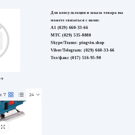
Для консультации и заказа товара вы
можете связаться с нами:
A1 (029) 660-33-66
МТС (029) 535-8888
Skype/Teams:
pingvin.shop
Viber/Telegram:
(029) 660-33-66
Тел/факс (017) 516-95-90
в 7
24
заказ 1 день