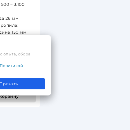
500 – 3.100
да 26 мм
пропила:
сине 150 мм
ия 20 мм
рованной стали
о опыта, сбора
Политикой
руб.
руб.
Принять
 корзину