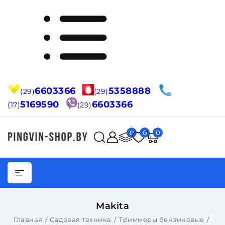
6603366
5358888
(29)
(29)
5169590
6603366
(
17)
(29)
0
0
0
Makita
Главная
Садовая техника
Триммеры бензиновые