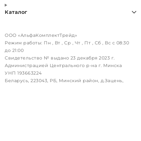
Каталог
ООО «АльфаКомплектТрейд»
Режим работы:
Пн , Вт , Ср , Чт , Пт , Сб , Вс c 08:30
до 21:00
Свидетельство № выдано 23 декабря 2023 г.
Администрацией Центрального р-на г. Минска
УНП 193663224
Беларусь, 223043, РБ, Минский район, д.Зацень,
ул.Луговая, д.3, пом.1-2
Дата регистрации в Торговом реестре РБ:
25.08.2023
Настройка файлов cookie
Создание сайтов beseller
ЗАКАЖИТЕ ЗВОНОК !