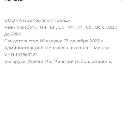
ООО «АльфаКомплектТрейд»
Режим работы:
Пн , Вт , Ср , Чт , Пт , Сб , Вс c 08:30
до 21:00
Свидетельство № выдано 23 декабря 2023 г.
Администрацией Центрального р-на г. Минска
УНП 193663224
Беларусь, 223043, РБ, Минский район, д.Зацень,
ул.Луговая, д.3, пом.1-2
Дата регистрации в Торговом реестре РБ:
25.08.2023
Настройка файлов cookie
Создание сайтов beseller
ЗАКАЖИТЕ ЗВОНОК !
Контактный телефон