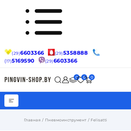
6603366
5358888
(29)
(29)
5169590
6603366
(
17)
(29)
0
0
0
Главная
Пневмоинструмент
Felisatti