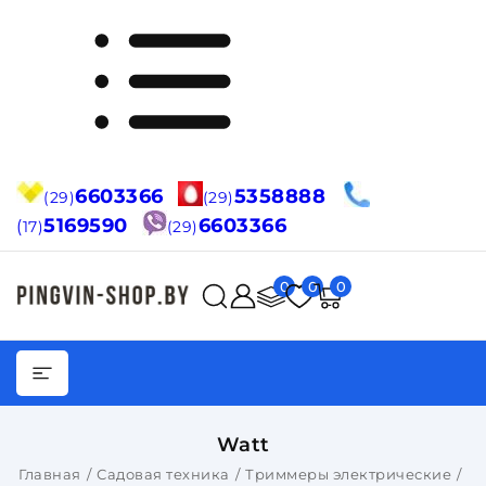
6603366
5358888
(29)
(29)
5169590
6603366
(
17)
(29)
0
0
0
Watt
Главная
Садовая техника
Триммеры электрические