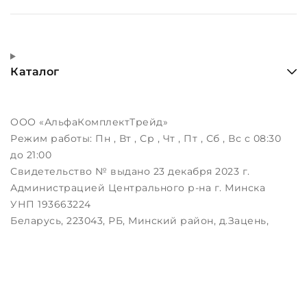
Каталог
ООО «АльфаКомплектТрейд»
Режим работы:
Пн , Вт , Ср , Чт , Пт , Сб , Вс c 08:30
до 21:00
Свидетельство № выдано 23 декабря 2023 г.
Администрацией Центрального р-на г. Минска
УНП 193663224
Беларусь, 223043, РБ, Минский район, д.Зацень,
ул.Луговая, д.3, пом.1-2
Дата регистрации в Торговом реестре РБ:
25.08.2023
Настройка файлов cookie