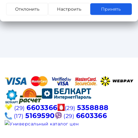
Отклонить
Настроить
Принять
6603366
5358888
(29)
(29)
5169590
6603366
(17)
(29)