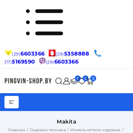
6603366
5358888
(29)
(29)
5169590
6603366
(
17)
(29)
0
0
0
Makita
Главная
Садовая техника
Измельчители садовые