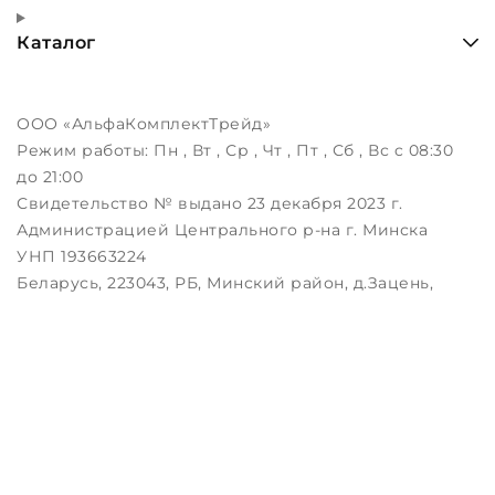
Каталог
ООО «АльфаКомплектТрейд»
Режим работы:
Пн , Вт , Ср , Чт , Пт , Сб , Вс c 08:30
до 21:00
Свидетельство № выдано 23 декабря 2023 г.
Администрацией Центрального р-на г. Минска
УНП 193663224
Беларусь, 223043, РБ, Минский район, д.Зацень,
ул.Луговая, д.3, пом.1-2
Дата регистрации в Торговом реестре РБ:
25.08.2023
Настройка файлов cookie
Создание сайтов beseller
ЗАКАЖИТЕ ЗВОНОК !