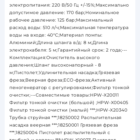
электропитания: 220 В/50 Гц +/-15%;Максимально
допустимое давление: 170 бар;Номинальное
рабочее давление: 125 бар;Максимальный
расход воды: 510 л/ч;Максимальная температура
воды на входе: 40°С;Материал помпы:
Алюминий;Длина шланга в/д: 8 м;Длина
электрокабеля: 5 м;Гарантийный срок: 2 года;---
Комплектация:Очиститель высокого
давления;Шланг высоконапорный - 8
м;Пистолет;Удлинительная насадка;Грязевая
фреза;Веерная фреза;ECO-фреза;Активный
пеногенератор с регулировками;Фильтр тонкой
очистки;---Совместимые товары:HPW-X20011
Фильтр тонкой очистки (большой) ;HPW-X00405
Фильтр тонкой очистки (малый) ***;HPW-X20340
Трубка струйная ***;18250002 Распылительная
насадка веерная ***;18250001 Грязевая фреза
***;18250004 Пистолет распылительный с