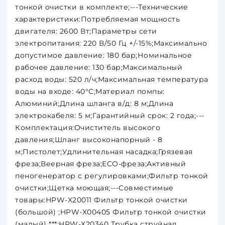
тонкой очистки в комплекте;---Технические
характеристики:Потребляемая мощность
двигателя: 2600 Вт;Параметры сети
электропитания: 220 В/50 Гц +/-15%;Максимально
допустимое давление: 180 бар;Номинальное
рабочее давление: 130 бар;Максимальный
расход воды: 520 л/ч;Максимальная температура
воды на входе: 40°С;Материал помпы:
Алюминий;Длина шланга в/д: 8 м;Длина
электрокабеля: 5 м;Гарантийный срок: 2 года;---
Комплектация:Очиститель высокого
давления;Шланг высоконапорный - 8
м;Пистолет;Удлинительная насадка;Грязевая
фреза;Веерная фреза;ECO-фреза;Активный
пеногенератор с регулировками;Фильтр тонкой
очистки;Щетка моющая;---Совместимые
товары:HPW-X20011 Фильтр тонкой очистки
(большой) ;HPW-X00405 Фильтр тонкой очистки
(малый) ***;HPW-X20340 Трубка струйная