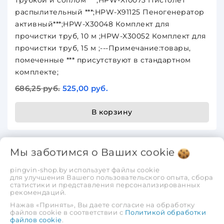
трубкой и соплом ***;HPW-X10073 Пистолет
распылительный ***;HPW-X91125 Пеногенератор
активный***;HPW-X30048 Комплект для
прочистки труб, 10 м ;HPW-X30052 Комплект для
прочистки труб, 15 м ;---Примечание:товары,
помеченные *** присутствуют в стандартном
комплекте;
686,25 руб.
525,00 руб.
В корзину
-23%
Мы заботимся о Ваших
cookie
-23%
pingvin-shop.by использует файлы cookie
для улучшения Вашего пользовательского опыта, сбора
статистики и представления персонализированных
рекомендаций.
Очиститель высокого давления ECO HPW-
Нажав «Принять», Вы даете согласие на обработку
файлов cookie в соответствии с
Политикой обработки
1825RSE
файлов cookie
.