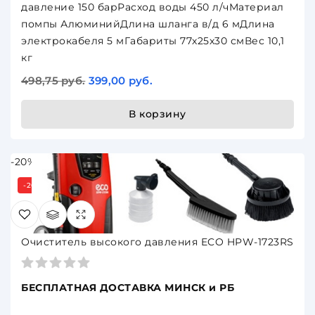
давление 150 барРасход воды 450 л/чМатериал
помпы АлюминийДлина шланга в/д 6 мДлина
электрокабеля 5 мГабариты 77х25х30 смВес 10,1
кг
498,75 руб.
399,00 руб.
В корзину
-20%
-20%
Очиститель высокого давления ECO HPW-1723RS
БЕСПЛАТНАЯ ДОСТАВКА МИНСК и РБ