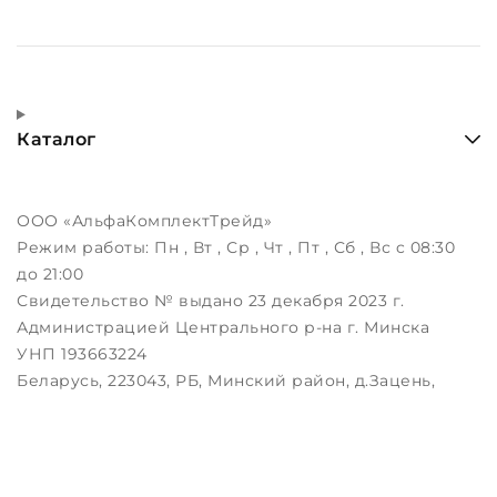
Каталог
ООО «АльфаКомплектТрейд»
Режим работы:
Пн , Вт , Ср , Чт , Пт , Сб , Вс c 08:30
до 21:00
Свидетельство № выдано 23 декабря 2023 г.
Администрацией Центрального р-на г. Минска
УНП 193663224
Беларусь, 223043, РБ, Минский район, д.Зацень,
ул.Луговая, д.3, пом.1-2
Дата регистрации в Торговом реестре РБ:
25.08.2023