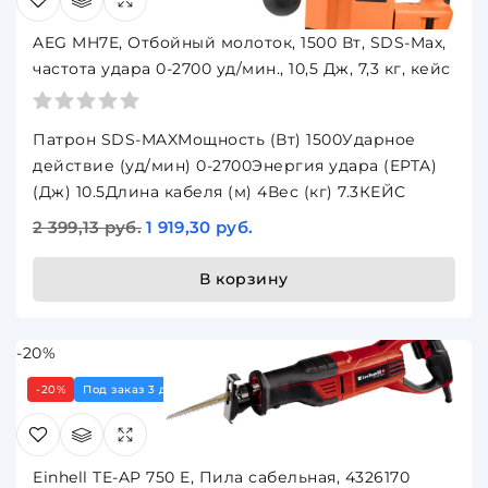
AEG MH7E, Отбойный молоток, 1500 Вт, SDS-Max,
частота удара 0-2700 уд/мин., 10,5 Дж, 7,3 кг, кейс
Патрон SDS-MAXМощность (Вт) 1500Ударное
действие (уд/мин) 0-2700Энергия удара (EPTA)
(Дж) 10.5Длина кабеля (м) 4Вес (кг) 7.3КЕЙС
2 399,13 руб.
1 919,30 руб.
В корзину
-20%
-20%
Под заказ 3 дня
Einhell TE-AP 750 E, Пила сабельная, 4326170