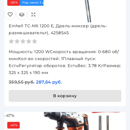
-20%
Под заказ 3 дня
Einhell TC-MX 1200 E, Дрель-миксер (дрель-
размешивательт), 4258545
Мощность: 1200 WСкорость вращения: 0-680 об/
минКол-во скоростей: 1Плавный пуск:
ЕстьРегулятор оборотов: ЕстьВес: 3.78 КгРазмер:
325 x 325 x 190 мм
359,55 руб.
287,64 руб.
В корзину
-47%
-47%