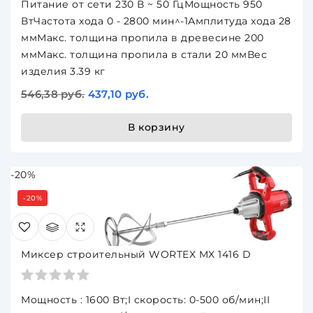
Питание от сети 230 В ~ 50 ГцМощность 950
ВтЧастота хода 0 - 2800 мин^-1Амплитуда хода 28
ммМакс. толщина пропила в древесине 200
ммМакс. толщина пропила в стали 20 ммВес
изделия 3.39 кг
546,38 руб.
437,10 руб.
В корзину
-20%
-20%
Миксер строительный WORTEX MX 1416 D
Мощность : 1600 Вт;I скорость: 0-500 об/мин;II