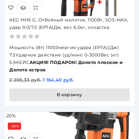
AEG MH5 G, Отбойный молоток, 1100Вт, SDS-MAX,
удар 9,0/7,5 (EPTA)Дж, вес 6,0кг, оснастка
Мощность (Вт) 1100Энергия удара (EPTA)(Дж)
7.5Ударное действие (уд/мин) 0-3000Вес (кг)
5.9КЕЙС
АКЦИЯ! ПОДАРОК! Долото плоское и
Долото острое
2 205,33 руб.
1 164,40 руб.
В корзину
-20%
-20%