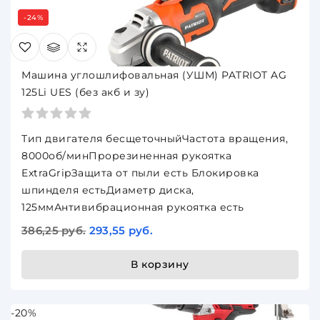
-24%
Машина углошлифовальная (УШМ) PATRIOT AG
125Li UES (без акб и зу)
Тип двигателя бесщеточныйЧастота вращения,
8000об/минПрорезиненная рукоятка
ExtraGripЗащита от пыли есть Блокировка
шпинделя естьДиаметр диска,
125ммАнтивибрационная рукоятка есть
386,25 руб.
293,55 руб.
В корзину
-20%