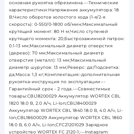
основная рукоятка обрезинена.---Технические
характеристики:Напряжение аккумулятора: 18
В;Число оборотов холостого хода (1-я/2-я
скорость): 0-550/0-1800 об/мин;Максимальный
крутящий момент: 80 Н·м;Число ступеней
крутящего момента: 20;Быстрозажимной патрон:
0.1-13 мм;Максимальный диаметр отверстия
(дерево): 70 мм;Максимальный диаметр
отверстия (металл): 13 мм;Максимальный
диаметр шурупов: 13 мм;Реверс: да;Подсветка:
да;Масса: 1,3 кг;Комплектация:-дополнительная
рукоятка-инструкция по эксплуатации---
Гарантийный срок - 2 года.---Совместимые
товары:CBL18200029 Аккумулятор WORTEX CBL
1820 18.0 В, 2.0 А/ч, Li-Ion;CBL18400029
Аккумулятор WORTEX CBL 1840 18.0 В, 4.0 А/ч, Li-
Ion;CBL18600029 Аккумулятор WORTEX CBL 1860
18.0 В, 6.0 А/ч, Li-Ion;CFC21201029 Зарядное
устройство WORTEX FC 2120-1;---Instagram: