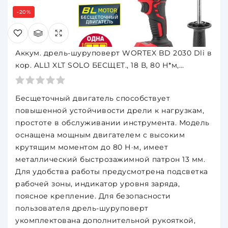
-20%
Аккум. дрель-шуруповерт WORTEX BD 2030 Dli в
кор. ALL1 XLT SOLO БЕСЩЕТ., 18 В, 80 Н*м,
БЗП(мет.) 13
Бесщеточный двигатель способствует
повышенной устойчивости дрели к нагрузкам,
простоте в обслуживании инструмента. Модель
оснащена мощным двигателем с высоким
крутящим моментом до 80 Н·м, имеет
металлический быстрозажимной патрон 13 мм.
Для удобства работы предусмотрена подсветка
рабочей зоны, индикатор уровня заряда,
поясное крепление. Для безопасности
пользователя дрель-шуруповерт
укомплектована дополнительной рукояткой,