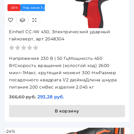
-20%
Под заказ 3 дня
Einhell CC-IW 450, Электрический ударный
гайковерт, арт 2048304
Напряжение 230 В | 50 ГцМощность 450
ВтСкорость вращения (холостой ход) 2600
мин^-1Макс. крутящий момент 300 НмРазмер
посадочного квадрата 1/2 дюймаДлина шнура
питания 200 смВес изделия 2.045 кг
366,60 руб.
293,28 руб.
В корзину
-24%