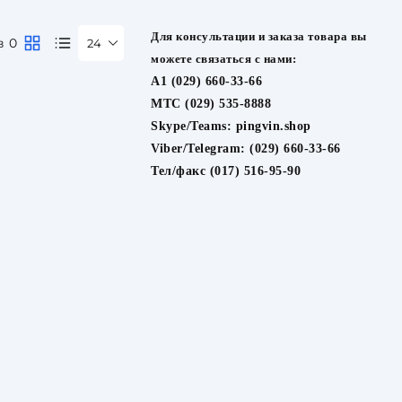
Для консультации и заказа товара вы
в 0
24
можете связаться с нами:
A1 (029) 660-33-66
МТС (029) 535-8888
Skype/Teams:
pingvin.shop
Viber/Telegram:
(029) 660-33-66
Тел/факс (017) 516-95-90