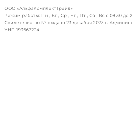
ООО «АльфаКомплектТрейд»
Режим работы:
Пн , Вт , Ср , Чт , Пт , Сб , Вс c 08:30 до 2
Свидетельство № выдано 23 декабря 2023 г. Админист
УНП 193663224
Беларусь, 223043, РБ, Минский район, д.Зацень, ул.Лугов
Дата регистрации в Торговом реестре РБ: 25.08.2023
Настройка файлов cookie
ЗАКАЖИТЕ ЗВОНОК !
Контактный телефон
Комментарий
перезвоните мне