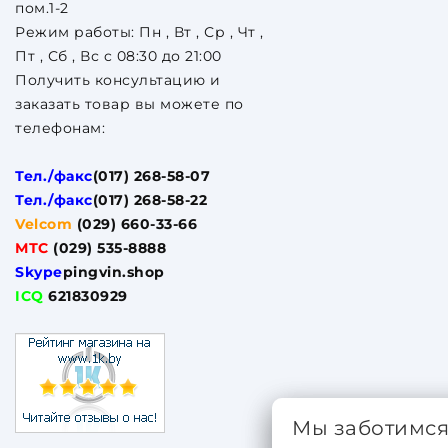
пом.1-2
Режим работы: Пн , Вт , Ср , Чт ,
Пт , Сб , Вс c 08:30 до 21:00
Получить консультацию и
заказать товар вы можете по
телефонам:
Тел./факс
(017) 268-58-07
Тел./факс
(017) 268-58-22
Velcom
(029) 660-33-66
МТС
(029) 535-8888
Skype
pingvin.shop
ICQ
621830929
Мы заботимс