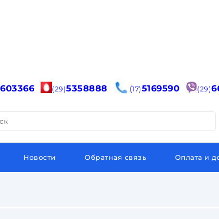
6603366
5358888
5169590
6
(
(29)
17)
(29)
ск
Новости
Обратная связь
Оплата и д