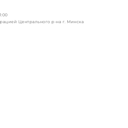
1:00
рацией Центрального р-на г. Минска
ая, д.3, пом.1-2