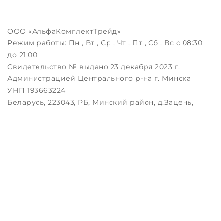
ООО «АльфаКомплектТрейд»
Режим работы:
Пн , Вт , Ср , Чт , Пт , Сб , Вс c 08:30
до 21:00
Свидетельство № выдано 23 декабря 2023 г.
Администрацией Центрального р-на г. Минска
УНП 193663224
Беларусь, 223043, РБ, Минский район, д.Зацень,
ул.Луговая, д.3, пом.1-2
Дата регистрации в Торговом реестре РБ:
25.08.2023
Настройка файлов cookie
Создание сайтов beseller
ЗАКАЖИТЕ ЗВОНОК !
Контактный телефон