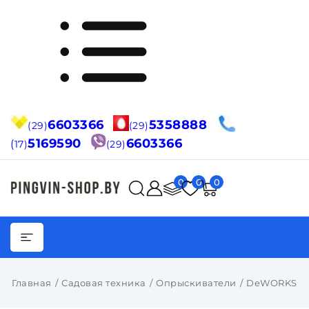
6603366
5358888
(29)
(29)
5169590
6603366
(
17)
(29)
0
0
0
Главная
Садовая техника
Опрыскиватели
DeWORKS