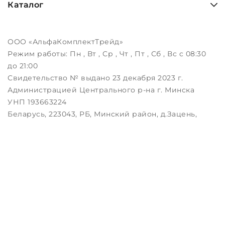
Каталог
ООО «АльфаКомплектТрейд»
Режим работы:
Пн , Вт , Ср , Чт , Пт , Сб , Вс c 08:30
до 21:00
Свидетельство № выдано 23 декабря 2023 г.
Администрацией Центрального р-на г. Минска
УНП 193663224
Беларусь, 223043, РБ, Минский район, д.Зацень,
ул.Луговая, д.3, пом.1-2
Дата регистрации в Торговом реестре РБ:
25.08.2023
Настройка файлов cookie
Создание сайтов beseller
ЗАКАЖИТЕ ЗВОНОК !