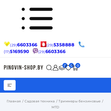
6603366
5358888
(29)
(29)
5169590
6603366
(
17)
(29)
0
0
0
Главная
Садовая техника
Триммеры бензиновые
MTD