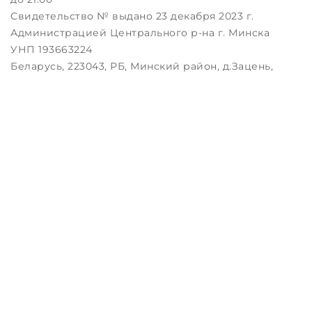
Свидетельство № выдано 23 декабря 2023 г.
Администрацией Центрального р-на г. Минска
УНП 193663224
Беларусь, 223043, РБ, Минский район, д.Зацень,
ул.Луговая, д.3, пом.1-2
Дата регистрации в Торговом реестре РБ:
25.08.2023
Настройка файлов cookie
Создание сайтов beseller
ЗАКАЖИТЕ ЗВОНОК !
Контактный телефон
Комментарий
перезвоните мне