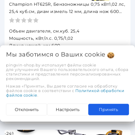
Champion HT625R, Бензоножницы 0,75 кВт1,02 лс,
25,4 куб.см, диам измель 12 мм, длина нож 600
мм, 5,4 кг
Объем двигателя, см.куб. 25,4
Мощность, кВт/л.с. 0,75/1,02
Длина ножей, мм 600
Рукоятка Поворотная
Мы заботимся о Ваших
cookie
Количество ножей, шт 2
pingvin-shop.by использует файлы cookie
Обороты, об/мин 3000
для улучшения Вашего пользовательского опыта, сбора
статистики и представления персонализированных
Макс. диаметр измельчения, мм 12
рекомендаций.
Объем бака, л 0,65
Нажав «Принять», Вы даете согласие на обработку
Вес нетто/брутто, кг 5,4/7,0
файлов cookie в соответствии с
Политикой обработки
файлов cookie
.
825,00 руб.
627,00 руб.
Отклонить
Настроить
Принять
В корзину
-24%