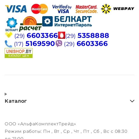
6603366
5358888
(29)
(29)
5169590
6603366
(17)
(29)
Каталог
ООО «АльфаКомплектТрейд»
Режим работы:
Пн , Вт , Ср , Чт , Пт , Сб , Вс c 08:30
до 21:00