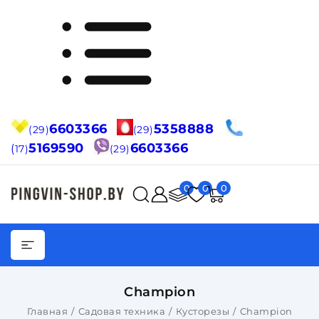
6603366
5358888
(29)
(29)
5169590
6603366
(
17)
(29)
0
0
0
Champion
Главная
Садовая техника
Кусторезы
Champion