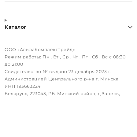
Каталог
ООО «АльфаКомплектТрейд»
Режим работы:
Пн , Вт , Ср , Чт , Пт , Сб , Вс c 08:30
до 21:00
Свидетельство № выдано 23 декабря 2023 г.
Администрацией Центрального р-на г. Минска
УНП 193663224
Беларусь, 223043, РБ, Минский район, д.Зацень,
ул.Луговая, д.3, пом.1-2
Дата регистрации в Торговом реестре РБ:
25.08.2023
Настройка файлов cookie