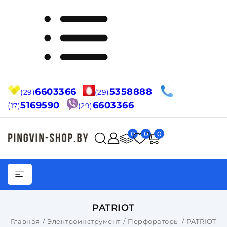
6603366
5358888
(29)
(29)
5169590
6603366
(
17)
(29)
0
0
0
PATRIOT
Главная
Электроинструмент
Перфораторы
PATRIOT