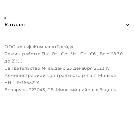
Каталог
ООО «АльфаКомплектТрейд»
Режим работы:
Пн , Вт , Ср , Чт , Пт , Сб , Вс c 08:30
до 21:00
Свидетельство № выдано 23 декабря 2023 г.
Администрацией Центрального р-на г. Минска
УНП 193663224
Беларусь, 223043, РБ, Минский район, д.Зацень,
ул.Луговая, д.3, пом.1-2
Дата регистрации в Торговом реестре РБ:
25.08.2023
Настройка файлов cookie