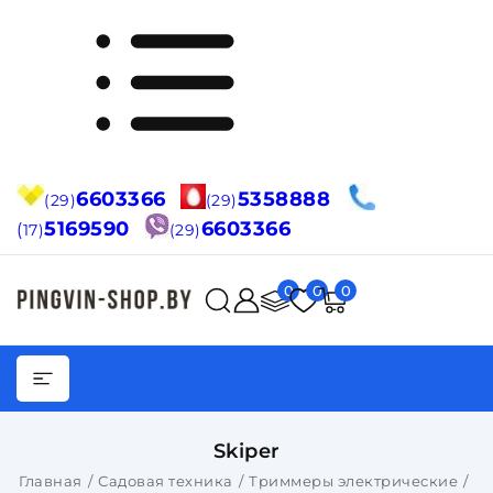
6603366
5358888
(29)
(29)
5169590
6603366
(
17)
(29)
0
0
0
Skiper
Главная
Садовая техника
Триммеры электрические