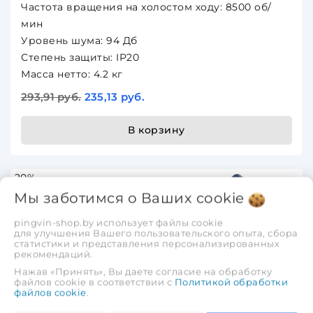
Частота вращения на холостом ходу: 8500 об/
мин
Уровень шума: 94 Дб
Степень защиты: IP20
Масса нетто: 4.2 кг
293,91 руб.
235,13 руб.
В корзину
-20%
Мы заботимся о Ваших
cookie
-20%
pingvin-shop.by использует файлы cookie
для улучшения Вашего пользовательского опыта, сбора
статистики и представления персонализированных
рекомендаций.
Триммер электрический SKIPER TE-8000-1
Нажав «Принять», Вы даете согласие на обработку
(1,4кВт, ремень, 3Т нож , велос. руль, полуавт. гол
файлов cookie в соответствии с
Политикой обработки
.)
файлов cookie
.