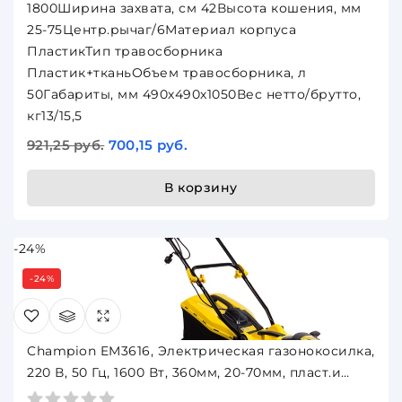
1800Ширина захвата, см 42Высота кошения, мм
25-75Центр.рычаг/6Материал корпуса
ПластикТип травосборника
Пластик+тканьОбъем травосборника, л
50Габариты, мм 490х490х1050Вес нетто/брутто,
кг13/15,5
921,25 руб.
700,15 руб.
В корзину
-24%
-24%
Champion EM3616, Электрическая газонокосилка,
220 В, 50 Гц, 1600 Вт, 360мм, 20-70мм, пласт.и
ткань, 45л