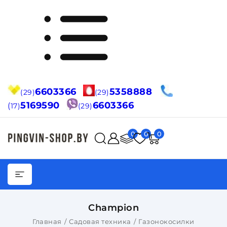
6603366
5358888
(29)
(29)
5169590
6603366
(
17)
(29)
0
0
0
Champion
Главная
Садовая техника
Газонокосилки