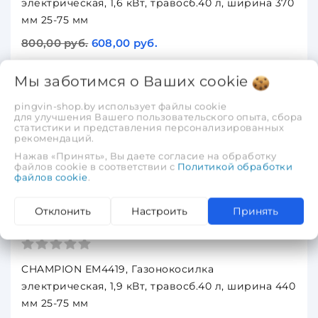
электрическая, 1,6 кВт, травосб.40 л, ширина 370
мм 25-75 мм
800,00 руб.
608,00 руб.
В корзину
Мы заботимся о Ваших
cookie
pingvin-shop.by использует файлы cookie
для улучшения Вашего пользовательского опыта, сбора
-24%
статистики и представления персонализированных
рекомендаций.
-24%
Нажав «Принять», Вы даете согласие на обработку
файлов cookie в соответствии с
Политикой обработки
файлов cookie
.
CHAMPION EM4419, Газонокосилка
Отклонить
Настроить
Принять
электрическая, 1,9 кВт, травосб.40 л, ширина 440
мм 25-75 мм
CHAMPION EM4419, Газонокосилка
электрическая, 1,9 кВт, травосб.40 л, ширина 440
мм 25-75 мм