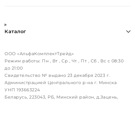
Каталог
ООО «АльфаКомплектТрейд»
Режим работы:
Пн , Вт , Ср , Чт , Пт , Сб , Вс c 08:30
до 21:00
Свидетельство № выдано 23 декабря 2023 г.
Администрацией Центрального р-на г. Минска
УНП 193663224
Беларусь, 223043, РБ, Минский район, д.Зацень,
ул.Луговая, д.3, пом.1-2
Дата регистрации в Торговом реестре РБ:
25.08.2023
Настройка файлов cookie