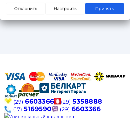
Отклонить
Настроить
Принять
6603366
5358888
(29)
(29)
5169590
6603366
(17)
(29)