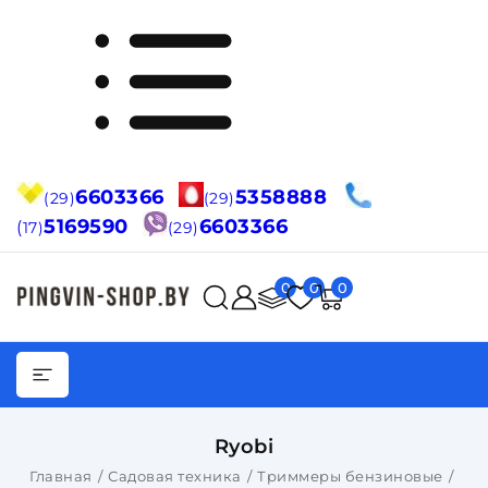
6603366
5358888
(29)
(29)
5169590
6603366
(
17)
(29)
0
0
0
Ryobi
Главная
Садовая техника
Триммеры бензиновые