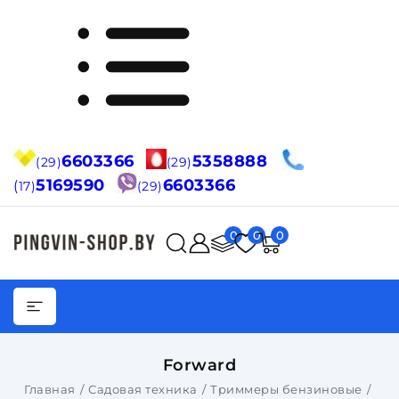
6603366
5358888
(29)
(29)
5169590
6603366
(
17)
(29)
0
0
0
Forward
Главная
Садовая техника
Триммеры бензиновые