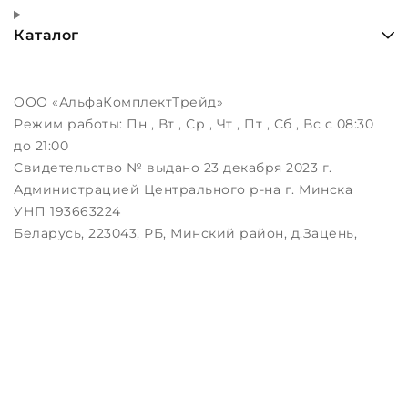
Каталог
ООО «АльфаКомплектТрейд»
Режим работы:
Пн , Вт , Ср , Чт , Пт , Сб , Вс c 08:30
до 21:00
Свидетельство № выдано 23 декабря 2023 г.
Администрацией Центрального р-на г. Минска
УНП 193663224
Беларусь, 223043, РБ, Минский район, д.Зацень,
ул.Луговая, д.3, пом.1-2
Дата регистрации в Торговом реестре РБ:
25.08.2023
Настройка файлов cookie
Создание сайтов beseller
ЗАКАЖИТЕ ЗВОНОК !