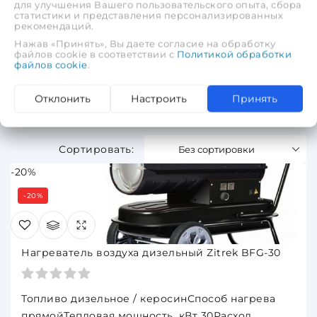
для улучшения Вашего пользовательского опыта, сбора
статистики и представления персонализированных
рекомендаций.
Нажав «Принять», Вы даете согласие на обработку
Ресанта
файлов cookie в соответствии с
Политикой обработки
файлов cookie
.
(0)
24
Отклонить
Настроить
Принять
Всего товаров 4
Без сортировки
-20%
-20%
Нагреватель воздуха дизельный Zitrek BFG-30
Топливо дизельное / керосинСпособ нагрева
прямойТепловая мощность, кВт 30Расход