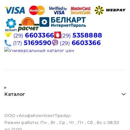
6603366
5358888
(29)
(29)
5169590
6603366
(17)
(29)
Каталог
ООО «АльфаКомплектТрейд»
Режим работы:
Пн , Вт , Ср , Чт , Пт , Сб , Вс c 08:30
до 21:00