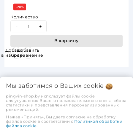
-20%
Количество
-
+
В корзину
Добавить
Добавить
в избранное
в сравнение
Мы заботимся о Ваших
cookie
pingvin-shop.by использует файлы cookie
Описание
Отзывы
для улучшения Вашего пользовательского опыта, сбора
статистики и представления персонализированных
рекомендаций.
Объем ресивера: 100 л Напряжение питающей
Нажав «Принять», Вы даете согласие на обработку
сети: 230 В Максимальная мощность: 3 кВт Ток:
файлов cookie в соответствии с
Политикой обработки
файлов cookie
.
14 А Тип компрессора: поршневой маслянный