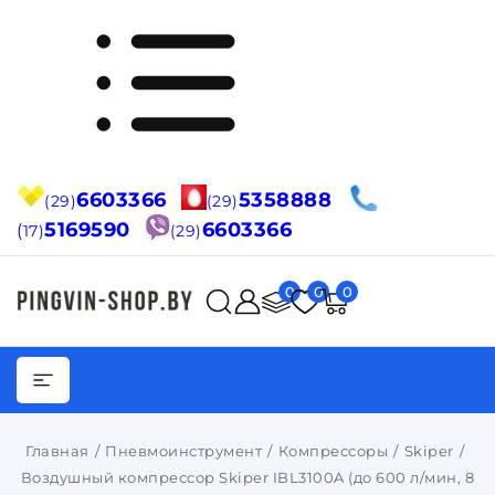
6603366
5358888
(29)
(29)
5169590
6603366
(
17)
(29)
0
0
0
Главная
Пневмоинструмент
Компрессоры
Skiper
Воздушный компрессор Skiper IBL3100A (до 600 л/мин, 8