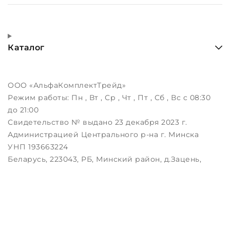
Каталог
ООО «АльфаКомплектТрейд»
Режим работы:
Пн , Вт , Ср , Чт , Пт , Сб , Вс c 08:30
до 21:00
Свидетельство № выдано 23 декабря 2023 г.
Администрацией Центрального р-на г. Минска
УНП 193663224
Беларусь, 223043, РБ, Минский район, д.Зацень,
ул.Луговая, д.3, пом.1-2
Дата регистрации в Торговом реестре РБ:
25.08.2023
Настройка файлов cookie