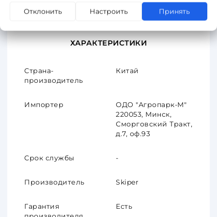
Количество цилиндров: 3 Привод: ременной
Отклонить
Настроить
Принять
Давление: 8 Бар Производительность: до 600
л/мин Масса нетто: 84.2 кг
ХАРАКТЕРИСТИКИ
Страна-
Китай
производитель
Импортер
ОДО "Агропарк-М"
220053, Минск,
Сморговский Тракт,
д.7, оф.93
Срок службы
-
Производитель
Skiper
Гарантия
Есть
производителя