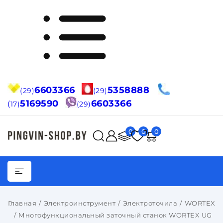
6603366
5358888
(29)
(29)
5169590
6603366
(
17)
(29)
0
0
0
Главная
Электроинструмент
Электроточила
WORTEX
Многофункциональный заточный станок WORTEX UG