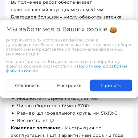
Выполнение работ обеспечивает
шлифовальный круг диаметром 51 мм.
Благодаря большому числу оборотов заточка
не потребует много времени. Защитный экран
Мы заботимся о Ваших
cookie
из прозрачного пластика дает возможность
визуально контролировать выполнение
pingvin-shop.by использует файлы cookie
для улучшения Вашего пользовательского опыта, сбора
операции, а также оберегает оператора от
статистики и представления персонализированных
рекомендаций.
вылета искр. В основании устройства
предусмотрены отверстия для крепления к
Нажав «Принять», Вы даете согласие на обработку
файлов cookie в соответствии с
Политикой обработки
поверхности.
Технические характеристики:
файлов cookie
.
Питание сеть
Напряжение, В 230
Отклонить
Настроить
Принять
Частота, Гц 50
Мощность (потребляемая), Вт 100
Число оборотов, об/мин 6700
Размер шлифовального круга, мм 51х10х6
Вес нетто, кг 1,3
Комплект поставки:
- Инструкция по
эксплуатации, 1 шт. Гарантийный срок - 2 года.