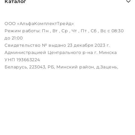
Каталог
ООО «АльфаКомплектТрейд»
Режим работы:
Пн , Вт , Ср , Чт , Пт , Сб , Вс c 08:30
до 21:00
Свидетельство № выдано 23 декабря 2023 г.
Администрацией Центрального р-на г. Минска
УНП 193663224
Беларусь, 223043, РБ, Минский район, д.Зацень,
ул.Луговая, д.3, пом.1-2
Дата регистрации в Торговом реестре РБ:
25.08.2023
Настройка файлов cookie
Создание сайтов beseller
ЗАКАЖИТЕ ЗВОНОК !