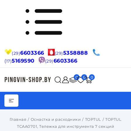
6603366
5358888
(29)
(29)
5169590
6603366
(
17)
(29)
0
0
0
Главная
Оснастка и расходники
TOPTUL
TOPTUL
TCAA0701, Тележка для инструмента 7 секций