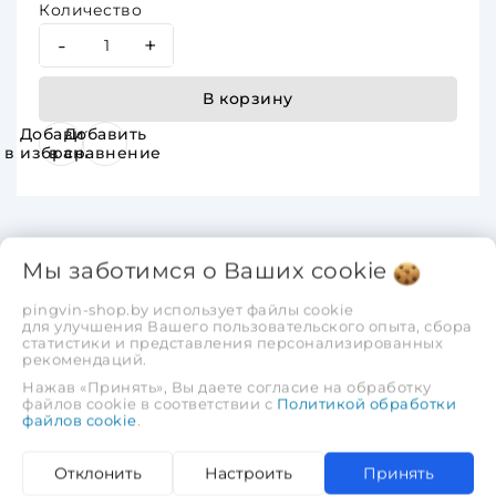
Количество
-
+
В корзину
Добавить
Добавить
в избранное
в сравнение
Мы заботимся о Ваших
cookie
pingvin-shop.by использует файлы cookie
Описание
Отзывы
для улучшения Вашего пользовательского опыта, сбора
статистики и представления персонализированных
рекомендаций.
БЕСПЛАТНАЯ ДОСТАВКА МИНСК и
Нажав «Принять», Вы даете согласие на обработку
РБ
687x459x995mmАКЦИЯ! ПОДАРОК! Ящик
файлов cookie в соответствии с
Политикой обработки
файлов cookie
.
для инструментаГЕФЕСТ 21" мет.замки
ХАРАКТЕРИСТИКИ
Отклонить
Настроить
Принять