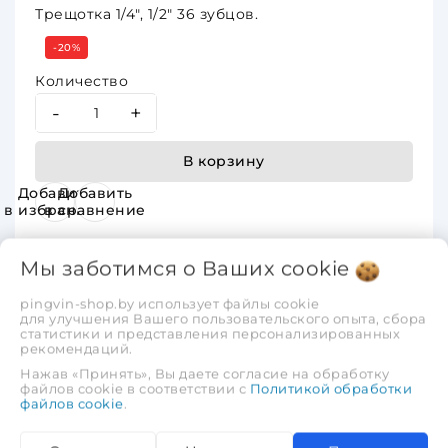
Трещотка 1/4", 1/2" 36 зубцов.
-20%
Количество
-
+
В корзину
Добавить
Добавить
в избранное
в сравнение
Мы заботимся о Ваших
cookie
pingvin-shop.by использует файлы cookie
для улучшения Вашего пользовательского опыта, сбора
статистики и представления персонализированных
рекомендаций.
Описание
Отзывы
Нажав «Принять», Вы даете согласие на обработку
файлов cookie в соответствии с
Политикой обработки
файлов cookie
.
TOPTUL GCAT3402, набор-сет головок 1/4" и 1/2"
34пр. 434х176мм