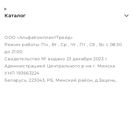
Каталог
ООО «АльфаКомплектТрейд»
Режим работы:
Пн , Вт , Ср , Чт , Пт , Сб , Вс c 08:30
до 21:00
Свидетельство № выдано 23 декабря 2023 г.
Администрацией Центрального р-на г. Минска
УНП 193663224
Беларусь, 223043, РБ, Минский район, д.Зацень,
ул.Луговая, д.3, пом.1-2
Дата регистрации в Торговом реестре РБ:
25.08.2023
Настройка файлов cookie
Создание сайтов beseller