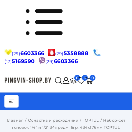
6603366
5358888
(29)
(29)
5169590
6603366
(
17)
(29)
0
0
0
Главная
Оснастка и расходники
TOPTUL
Набор-сет
головок 1/4" и 1/2" 34предм. 6гр. 434х176мм TOPTUL