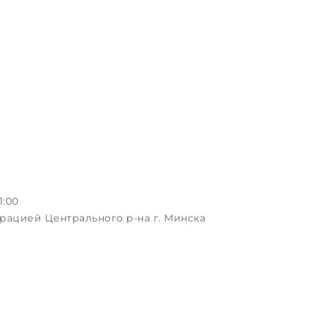
1:00
рацией Центрального р-на г. Минска
ая, д.3, пом.1-2