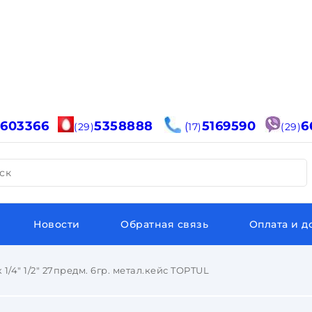
6603366
5358888
5169590
6
(
(29)
17)
(29)
ск
Новости
Обратная связь
Оплата и д
1/4" 1/2" 27предм. 6гр. метал.кейс TOPTUL