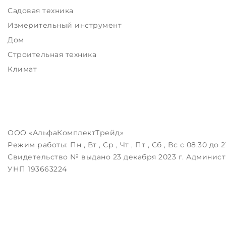
Садовая техника
Измерительный инструмент
Дом
Строительная техника
Климат
ООО «АльфаКомплектТрейд»
Режим работы:
Пн , Вт , Ср , Чт , Пт , Сб , Вс c 08:30 до 2
Свидетельство № выдано 23 декабря 2023 г. Админист
УНП 193663224
Беларусь, 223043, РБ, Минский район, д.Зацень, ул.Лугов
Дата регистрации в Торговом реестре РБ: 25.08.2023
Настройка файлов cookie