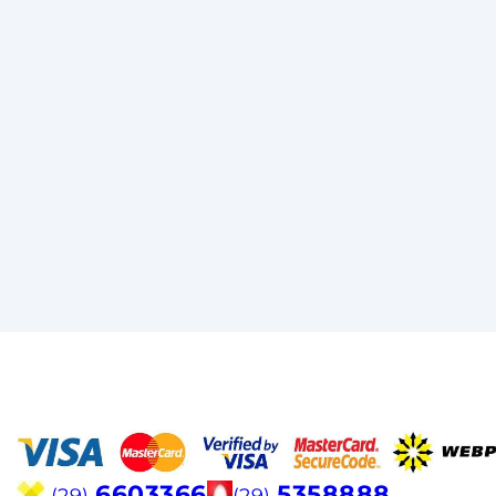
6603366
5358888