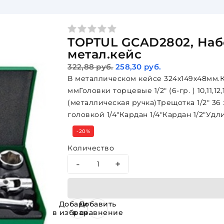
TOPTUL GCAD2802, Набор
метал.кейс
322,88 руб.
258,30 руб.
В металлическом кейсе 324х149х48мм.Ко
ммГоловки торцевые 1/2" (6-гр. ) 10,11,12,
(металлическая ручка)Трещотка 1/2" 3
головкой 1/4"Кардан 1/4"Кардан 1/2"Удл
-20%
Количество
-
+
Добавить
Добавить
в избранное
в сравнение