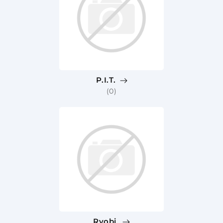
P.I.T.
(0)
Ryobi