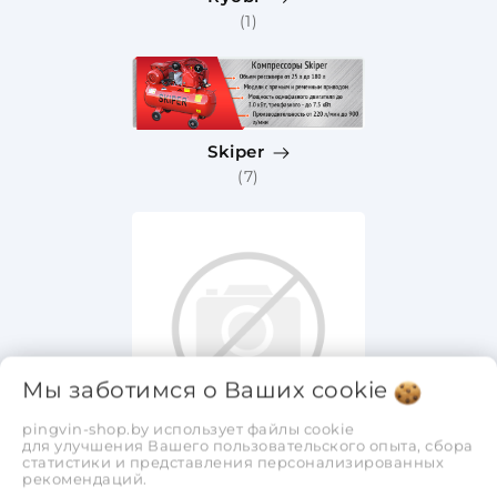
(1)
Skiper
(7)
Мы заботимся о Ваших
cookie
pingvin-shop.by использует файлы cookie
для улучшения Вашего пользовательского опыта, сбора
статистики и представления персонализированных
Watt
рекомендаций.
(0)