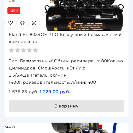
-20%
-20%
Eland EL-8034OF PRO Воздушный безмаслянный
компрессор
Тип: БезмаслянныйОбъем ресивера, л: 80Кол-во
цилиндров: 6Мощность, кВт / л.с.:
2,5/3,4Двигатель, об/мин:
1400Производительность, л/мин: 400
1 536,25 руб.
1 229,00 руб.
В корзину
-20%