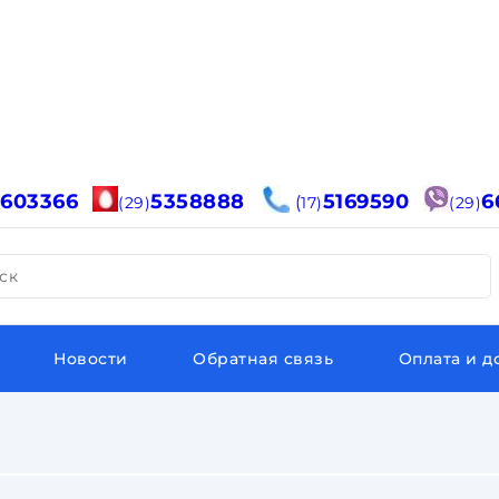
6603366
5358888
5169590
6
(
(29)
17)
(29)
ск
Новости
Обратная связь
Оплата и д