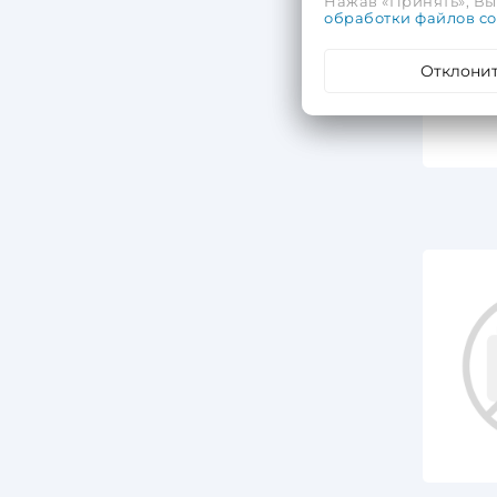
Нажав «Принять», Вы 
обработки файлов co
Отклони