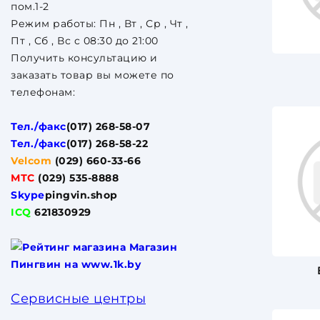
пом.1-2
Режим работы: Пн , Вт , Ср , Чт ,
Пт , Сб , Вс c 08:30 до 21:00
Получить консультацию и
заказать товар вы можете по
телефонам:
Тел./факс
(017) 268-58-07
Тел./факс
(017) 268-58-22
Velcom
(029) 660-33-66
МТС
(029) 535-8888
Skype
pingvin.shop
ICQ
621830929
Сервисные центры