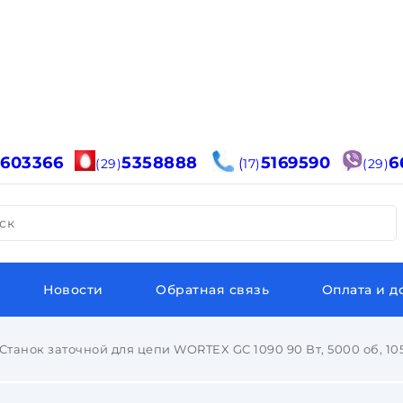
6603366
5358888
5169590
6
(
(29)
17)
(29)
ск
Новости
Обратная связь
Оплата и д
Станок заточной для цепи WORTEX GC 1090 90 Вт, 5000 об, 10