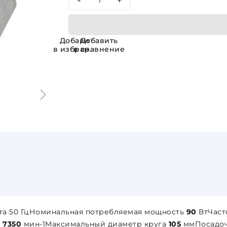
-
+
Добавить
Добавить
в избранное
в сравнение
та 50 ГцНоминальная потребляемая мощность
90
ВтЧаст
а
7350
мин-1Максимальный диаметр круга
105
ммПосадоч