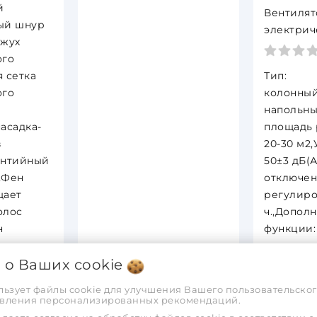
й
Вентилят
ый шнур
электрич
ожух
напольны
ого
NORMAN
 сетка
Тип:
ого
колонный
напольны
асадка-
площадь 
в
20-30 м2
антийный
50±3 дБ(
а,Фен
отключени
щает
регулиро
олос
ч.,Допол
н
функции:
автопово
я о Ваших
BLDC
cookie
перегрев
остью
корпуса:
льзует файлы cookie для улучшения Вашего пользовательског
остью
50 Вт,Ко
тавления персонализированных рекомендаций.
0 000
скоросте