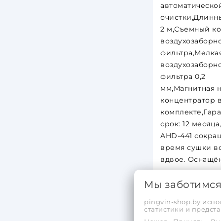
автоматическо
очистки,Длинн
2 м,Съемный к
воздухозаборн
фильтра,Мелкая
воздухозаборн
фильтра 0,2
мм,Магнитная н
концентратор 
комплекте,Гар
срок: 12 месяц
AHD-441 сокра
время сушки в
вдвое. Оснащё
современным
Мы заботимс
бесщёточным 
мотором мощн
pingvin-shop.by испо
1400 Вт и скор
статистики и предс
вращения до 11