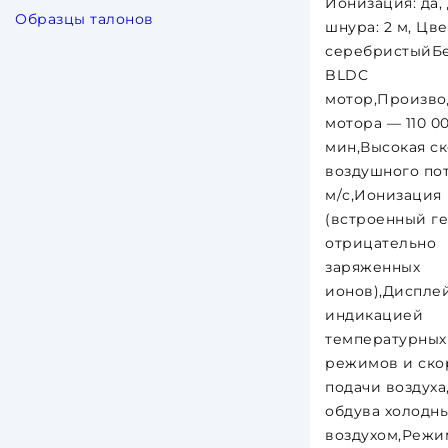
Ионизация: да,
Образцы талонов
шнура: 2 м, Цве
серебристыйБ
BLDC
мотор,Произво
мотора — 110 00
мин,Высокая с
воздушного пот
м/с,Ионизация
(встроенный г
отрицательно
заряженных
ионов),Дисплей
индикацией
температурных
режимов и ско
подачи воздух
обдува холодн
воздухом,Режи