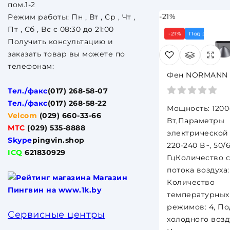
пом.1-2
-21%
Режим работы: Пн , Вт , Ср , Чт ,
Пт , Сб , Вс c 08:30 до 21:00
-21%
Под заказ 3 д
Получить консультацию и
заказать товар вы можете по
телефонам:
Фен NORMANN 
Тел./факс
(017) 268-58-07
Тел./факс
(017) 268-58-22
Мощность: 1200
Velcom
(029) 660-33-66
Вт,Параметры
МТС
(029) 535-8888
электрической 
Skype
pingvin.shop
220-240 В~, 50/
ICQ
621830929
ГцКоличество 
потока воздуxа: 
Количество
температурных
режимов: 4, По
Сервисные центры
xолодного возду