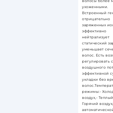
волосы более 
ухоженными.
Встроенный ге
отрицательно
заряженных ио
эффективно
нейтрализует
статический за
уменьшает сеч
волос. Есть во
регулировать 
воздушного пот
эффективной с
укладки без вр
волос.Темпера
режимы:- Холо
воздух,- Теплый
Горячий воздух
автоматическо