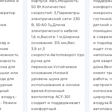
мягкими и
корпуса: ABS,Мощность:
поддерж
50 Вт,Количество
комфорт
нератор
скоростей: 3,Параметры
микрокли
электрической сети: 230
гостиной,
нов
В, 50-60 Гц,Длина
детской 
электрического кабеля:
помещени
1,6 м,Высота: 1 м,Ширина
в соврем
ряд и
основания: 315 мм,Вес:
и подойдё
ение
3,9 кг,3
ищет сти
зможность
скорости.Автоповорот.Удобная
напольны
скорость
ручка для
для квар
ока для
переноски.Устойчивое
дома.Вен
ушки или
основание.Низкий
имеет тр
еда для
уровень шума для
работы, 
турные
использования в ночное
настроит
дный
время.Колонный
интенсив
 воздух,-
вентилятор ACF-301
циркуля
,- Режим
создает и поддерживает
воздуха.
й
комфортный
автопово