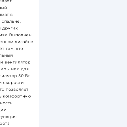
ивает
ный
мат в
 спальне,
и других
ях. Выполнен
енном дизайне
т тем, кто
льный
й вентилятор
тиры или для
тилятор 50 Вт
и скорости
что позволяет
ь комфортную
ность
ции
Функция
рота