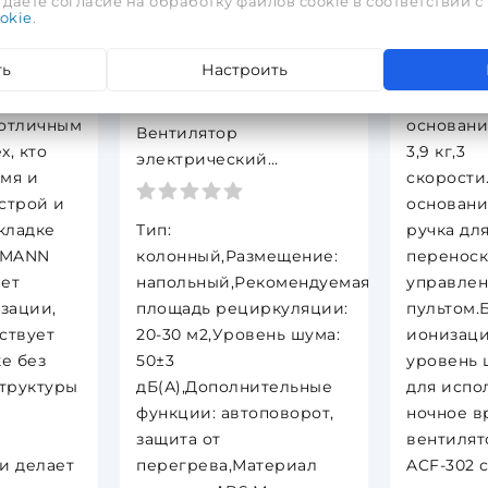
даете согласие на обработку файлов cookie в соответствии с
okie
.
уту, он
электрич
ется с
В, 50-60 
ть
Настроить
тыми и
электрич
ами. Этот
1,6 м,Выс
 отличным
основания
Вентилятор
х, кто
3,9 кг,3
электрический
мя и
скорости
напольный ACF-301
строй и
основани
NORMANN
кладке
Тип:
ручка дл
RMANN
колонный,Размещение:
переноск
ает
напольный,Рекомендуемая
управле
зации,
площадь рециркуляции:
пультом.
ствует
20-30 м2,Уровень шума:
ионизаци
е без
50±3
уровень 
труктуры
дБ(А),Дополнительные
для испо
функции: автоповорот,
ночное в
защита от
вентилят
и делает
перегрева,Материал
ACF-302 