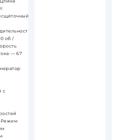
 Длина
т:
есщёточный
дительность
0 об /
корость
ока — 67
енератор
 с
ростей
а,Режим
ым
м