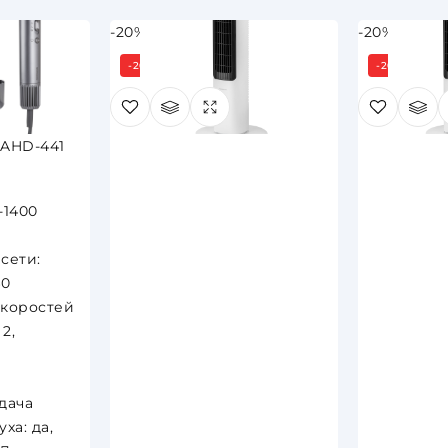
-20%
-20%
ня
-20%
-20%
AHD-441
-1400
сети:
60
скоростей
2,
дача
xа: да,