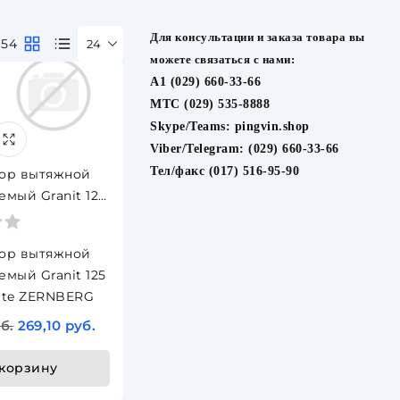
Для консультации и заказа товара вы
 54
24
можете связаться с нами:
A1 (029) 660-33-66
МТС (029) 535-8888
Skype/Teams:
pingvin.shop
Viber/Telegram:
(029) 660-33-66
Тел/факс (017) 516-95-90
ор вытяжной
емый Granit 125
ite ZERNBERG
ор вытяжной
емый Granit 125
ite ZERNBERG
б.
269,10 руб.
 корзину