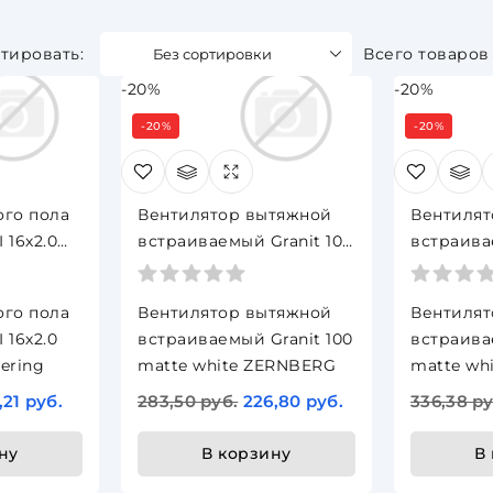
Без сортировки
Всего товаров
-20%
-20%
-20%
-20%
ого пола
Вентилятор вытяжной
Вентилят
I 16х2.0
встраиваемый Granit 100
встраива
ering
matte white ZERNBERG
matte wh
ого пола
Вентилятор вытяжной
Вентилят
I 16х2.0
встраиваемый Granit 100
встраива
ering
matte white ZERNBERG
matte wh
,21 руб.
283,50 руб.
226,80 руб.
336,38 ру
ну
В корзину
В