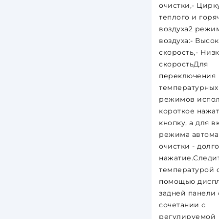
очистки,- Цирк
теплого и горя
воздуха2 режи
воздуха:- Высо
скорость,- Низ
скоростьДля
переключения
температурных
режимов испол
короткое нажат
кнопку, а для 
режима автома
очистки - долг
нажатие.Следит
температурой 
помощью диспл
задней панели 
сочетании с
регулируемой