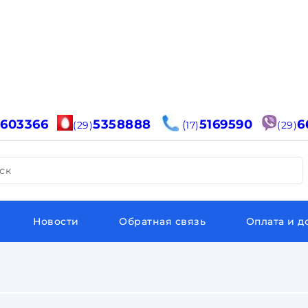
6603366
5358888
5169590
6
(
(29)
17)
(29)
ск
Новости
Обратная связь
Оплата и д