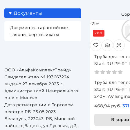
Документы
-21%
Документы, гарантийные
-21%
талоны, сертификаты
Труба для тепл
Start RU PE-RT I
ООО «АльфаКомплектТрейд»
240м, AV Engine
Свидетельство № 193663224
Труба для тепл
выдано 23 декабря 2023 г.
Start RU PE-RT I
Администрацией Центрального
240м, AV Engine
р-на г. Минска
Дата регистрации в Торговом
468,94 руб.
371
реестре РБ: 25.08.2023
Беларусь, 223043, РБ, Минский
В корзи
район, д.Зацень, ул.Луговая, д.3,