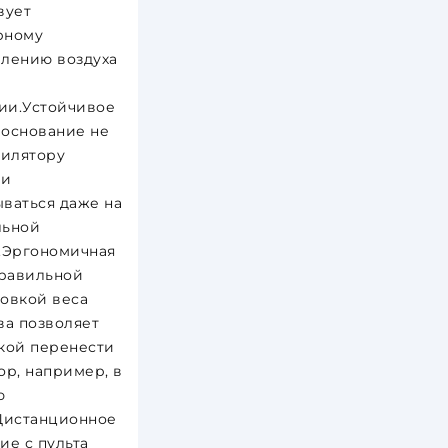
вует
рному
лению воздуха
ии.Устойчивое
основание не
тилятору
 и
ваться даже на
льной
.Эргономичная
правильной
овкой веса
ва позволяет
кой перенести
ор, например, в
ю
Дистанционное
ие с пульта