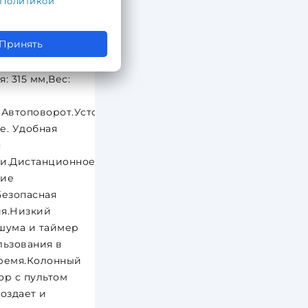
Политикой
еской сети: 230
Гц,Длина
Принять
еского кабеля:
ота: 1 м,Ширина
: 315 мм,Вес:
.Автоповорот.Устойчивое
е. Удобная
я
и.Диcтанционное
ние
Безопасная
я.Низкий
шума и таймер
льзования в
ремя.Колонный
ор с пультом
создает и