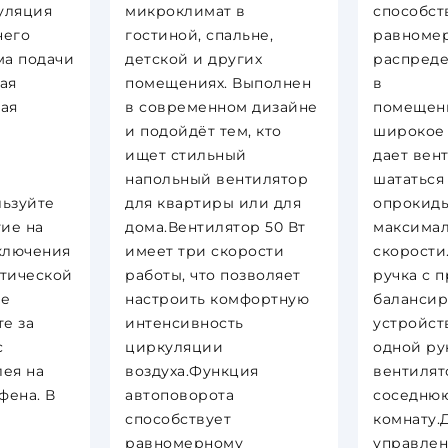
уляция
микроклимат в
способст
чего
гостиной, спальне,
равноме
ма подачи
детской и других
распреде
кая
помещениях. Выполнен
в
кая
в современном дизайне
помещен
и подойдёт тем, кто
широкое 
ищет стильный
дает вен
напольный вентилятор
шататься
ьзуйте
для квартиры или для
опрокиды
ие на
дома.Вентилятор 50 Вт
максима
включения
имеет три скорости
скорости
тической
работы, что позволяет
ручка с 
ое
настроить комфортную
балансир
е за
интенсивность
устройст
с
циркуляции
одной ру
ея на
воздуха.Функция
вентилят
фена. В
автоповорота
соседню
способствует
комнату.
равномерному
управлен