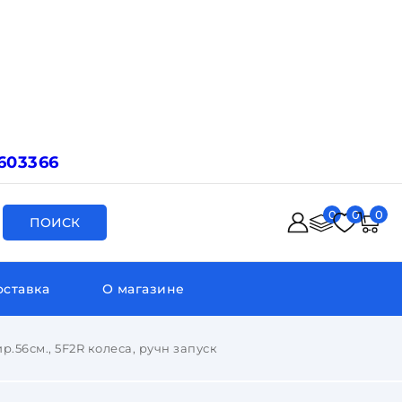
603366
0
0
0
ПОИСК
оставка
О магазине
ир.56см., 5F2R колеса, ручн запуск