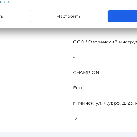
okie
.
л.с/4.1 кВт, захват шир.56см., 5F/2R колеса, ручн запу
ть
Настроить
ХАРАКТЕРИСТИКИ
ООО "Смоленский инструмен
-
CHAMPION
Есть
г. Минск, ул. Жудро, д. 23
12