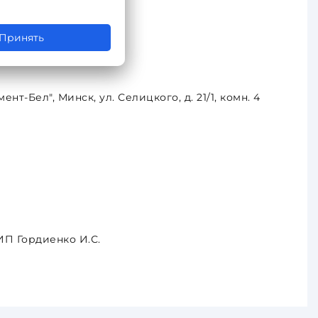
ск
Принять
т-Бел", Минск, ул. Селицкого, д. 21/1, комн. 4
. ИП Гордиенко И.С.