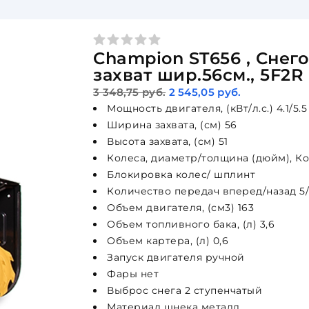
Champion ST656 , Снегоо
захват шир.56см., 5F2R
3 348,75 руб.
2 545,05 руб.
Мощность двигателя, (кВт/л.с.) 4.1/5.5
Ширина захвата, (см) 56
Высота захвата, (см) 51
Колеса, диаметр/толщина (дюйм), Кол
Блокировка колес/ шплинт
Количество передач вперед/назад 5
Объем двигателя, (см3) 163
Объем топливного бака, (л) 3,6
Объем картера, (л) 0,6
Запуск двигателя ручной
Фары нет
Выброс снега 2 ступенчатый
Материал шнека металл