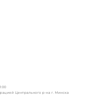
1:00
рацией Центрального р-на г. Минска
ая, д.3, пом.1-2