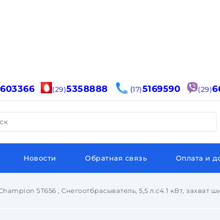
6603366
5358888
5169590
6
(
(29)
17)
(29)
ск
Новости
Обратная связь
Оплата и д
Champion ST656 , Снегоотбрасыватель, 5,5 л.с4.1 кВт, захват ш