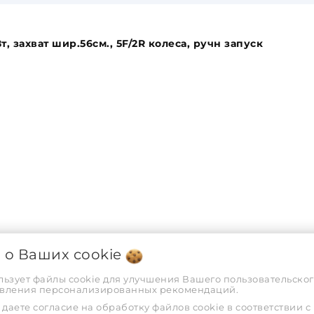
т, захват шир.56см., 5F/2R колеса, ручн запуск
я о Ваших
cookie
а дистанционное, рычаг
льзует файлы cookie для улучшения Вашего пользовательског
тавления персонализированных рекомендаций.
даете согласие на обработку файлов cookie в соответствии с