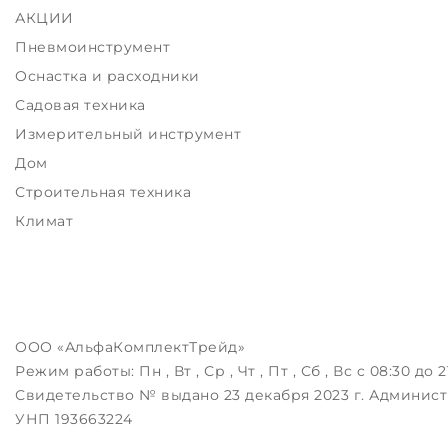
АКЦИИ
Пневмоинструмент
Оснастка и расходники
Садовая техника
Измерительный инструмент
Дом
Строительная техника
Климат
ООО «АльфаКомплектТрейд»
Режим работы:
Пн , Вт , Ср , Чт , Пт , Сб , Вс c 08:30 до 2
Свидетельство № выдано 23 декабря 2023 г. Админист
УНП 193663224
Беларусь, 223043, РБ, Минский район, д.Зацень, ул.Лугов