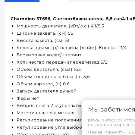
Champion ST656, Снегоотбрасыватель, 5,5 л.с/4.1 кВ
Мощность двигателя, (кВт/л.с.) 4.1/5.5
Ширина захвата, (см) 56
Высота захвата, (см) 51
Колеса, диаметр/толщина (дюйм), Колеса, 13/4
Блокировка колес/ шплинт
Количество передач вперед/назад 5/2
Объем двигателя, (см3) 163
Объем топливного бака, (л) 3,6
Объем картера, (л) 0,6
Запуск двигателя ручной
Фары нет
Выброс снега 2 ступенчатый
Мы заботимс
Материал шнека металл
Регулирование положения желоба выброса снег
pingvin-shop.by испо
статистики и предс
Регулирование угла выброса снега ручная
Нажав «Принять», Вы 
Обогрев рукояток нет