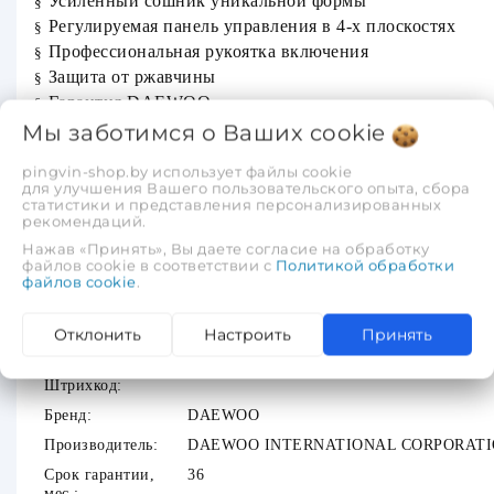
Усиленный сошник уникальной формы
§
Регулируемая панель управления в 4-х плоскостях
§
Профессиональная рукоятка включения
§
Защита от ржавчины
§
Гарантия DAEWOO
§
Мы заботимся о Ваших
cookie
Комплектация
Культиватор
§
pingvin-shop.by использует файлы cookie
Набор ключей
§
для улучшения Вашего пользовательского опыта, сбора
статистики и представления персонализированных
Инструкция
§
рекомендаций.
Коробка
§
Нажав «Принять», Вы даете согласие на обработку
файлов cookie в соответствии с
Политикой обработки
Иная информация
файлов cookie
.
Категория:
Культиваторы бензиновые
Отклонить
Настроить
Принять
Код группы:
650701
Штрихкод:
Бренд:
DAEWOO
Производитель:
DAEWOO INTERNATIONAL CORPORAT
Срок гарантии,
36
мес.: