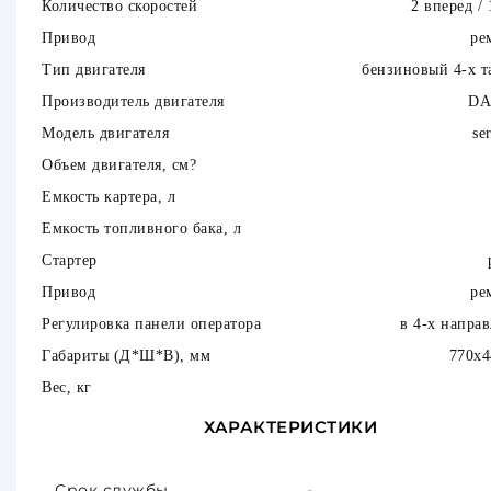
Количество скоростей
2 вперед / 
Привод
ре
Тип двигателя
бензиновый 4-х т
Производитель двигателя
D
Модель двигателя
se
Объем двигателя, см?
Емкость картера, л
Емкость топливного бака, л
Стартер
Привод
ре
Регулировка панели оператора
в 4-х напра
Габариты (Д*Ш*В), мм
770х4
Вес, кг
ХАРАКТЕРИСТИКИ
Срок службы
-