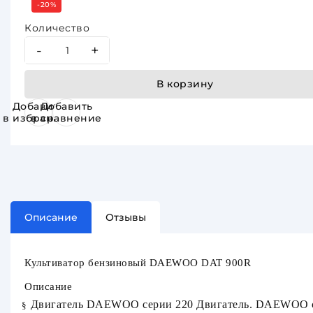
-20%
Количество
-
+
В корзину
Добавить
Добавить
в избранное
в сравнение
Описание
Отзывы
Культиватор бензиновый DAEWOO DAT 900R
Описание
Двигатель DAEWOO серии 220 Двигатель.
DAEWOO с
§