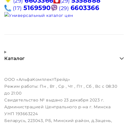
6603366
5358888
(29)
(29)
5169590
6603366
(17)
(29)
Каталог
ООО «АльфаКомплектТрейд»
Режим работы:
Пн , Вт , Ср , Чт , Пт , Сб , Вс c 08:30
до 21:00
Свидетельство № выдано 23 декабря 2023 г.
Администрацией Центрального р-на г. Минска
УНП 193663224
Беларусь, 223043, РБ, Минский район, д.Зацень,
ул.Луговая, д.3, пом.1-2