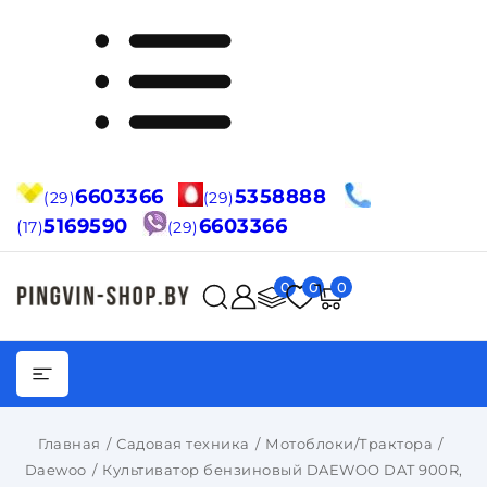
6603366
5358888
(29)
(29)
5169590
6603366
(
17)
(29)
0
0
0
Главная
Садовая техника
Мотоблоки/Трактора
Daewoo
Культиватор бензиновый DAEWOO DAT 900R,