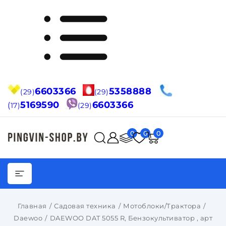
6603366
5358888
(29)
(29)
5169590
6603366
(
17)
(29)
0
0
0
Главная
Садовая техника
Мотоблоки/Трактора
Daewoo
DAEWOO DAT 5055 R, Бензокультиватор , арт