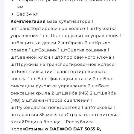
мм
Вес 34 кг
Комплектация
База культиватора 1
штТранспортировочное колесо 1 штРукоятка
управления 1 штШтанга рукоятки управления 1
штЗащитные диски 2 штФрезы 2 штКрыло
правое 1 штСошник 1 штСцепка сошника 1
штСвечной ключ 1 штУпор свечного ключа 1
штПружина на транспортировочное колесо 1
штБолт фиксации транспортировочного
колеса 1 штБолт фиксации штанги 2 штБолт
фиксации рукоятки управления 2 штБолт
фиксации крыла 2 штШайба (M6) 2 штШайба
(M8) 5 штЗажим троса сцепления 1
штРуководство пользователя 1 штУпаковка 1
штгарантия 36 месяцевСтрана изготовителя: -
КитайРодина бренда: - Республика
Корея
Отзывы о DAEWOO DAT 5055 R,