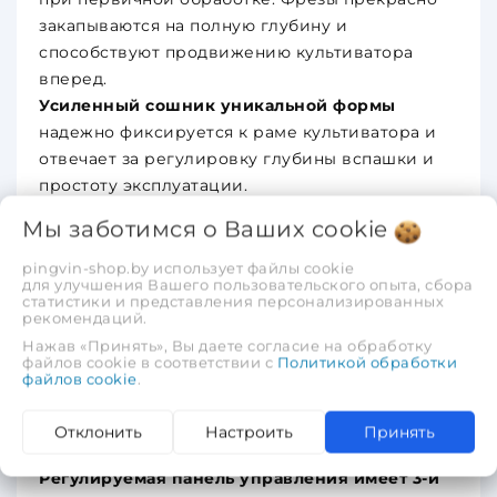
закапываются на полную глубину и
способствуют продвижению культиватора
вперед.
Усиленный сошник уникальной формы
надежно фиксируется к раме культиватора и
отвечает за регулировку глубины вспашки и
простоту эксплуатации.
Боковые диски-кромкорезы
защищают ваши
Мы заботимся о Ваших
cookie
посадки от вращающихся ножей культиватора
и способствуют многократному измельчению
pingvin-shop.by использует файлы cookie
для улучшения Вашего пользовательского опыта, сбора
почвы на вашем участке.
статистики и представления персонализированных
рекомендаций.
Транспортировочное колесо
оснащено
системой быстрого перевода из режима
Нажав «Принять», Вы даете согласие на обработку
файлов cookie в соответствии с
Политикой обработки
транспортировки в рабочий режим и обратно.
файлов cookie
.
Увеличенный диаметр колеса позволяет с
легкостью преодолевать неровности при
Отклонить
Настроить
Принять
перемещении между участками.
Регулируемая панель управления имеет 3-и