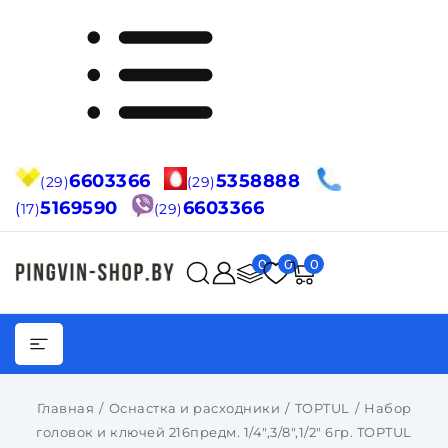
6603366
5358888
(29)
(29)
5169590
6603366
(
17)
(29)
0
0
0
Главная
Оснастка и расходники
TOPTUL
Набор
головок и ключей 216предм. 1/4",3/8",1/2" 6гр. TOPTUL