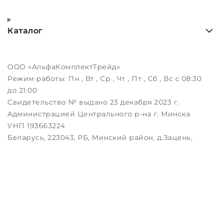
Каталог
ООО «АльфаКомплектТрейд»
Режим работы:
Пн , Вт , Ср , Чт , Пт , Сб , Вс c 08:30
до 21:00
Свидетельство № выдано 23 декабря 2023 г.
Администрацией Центрального р-на г. Минска
УНП 193663224
Беларусь, 223043, РБ, Минский район, д.Зацень,
ул.Луговая, д.3, пом.1-2
Дата регистрации в Торговом реестре РБ:
25.08.2023
Настройка файлов cookie
Создание сайтов beseller