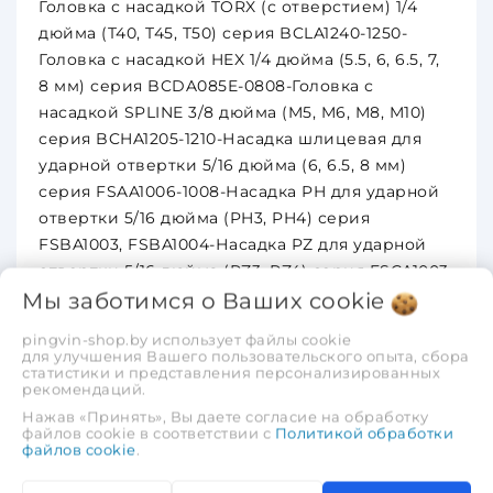
Головка с насадкой TORX (с отверстием) 1/4
дюйма (T40, T45, T50) серия BCLA1240-1250-
Головка с насадкой HEX 1/4 дюйма (5.5, 6, 6.5, 7,
8 мм) серия BCDA085E-0808-Головка с
насадкой SPLINE 3/8 дюйма (M5, M6, M8, M10)
серия BCHA1205-1210-Насадка шлицевая для
ударной отвертки 5/16 дюйма (6, 6.5, 8 мм)
серия FSAA1006-1008-Насадка PH для ударной
отвертки 5/16 дюйма (PH3, PH4) серия
FSBA1003, FSBA1004-Насадка PZ для ударной
отвертки 5/16 дюйма (PZ3, PZ4) серия FSCA1003,
Мы заботимся о Ваших
FSCA1004-Насадка TORX для ударной отвертки
cookie
5/16 дюйма (T25, T27, T30, T35, T40(2шт.), T45, T50)
pingvin-shop.by использует файлы cookie
серия FSEA1025-1050-Насадка TORX (с
для улучшения Вашего пользовательского опыта, сбора
статистики и представления персонализированных
отверстием) 5/16 дюйма (T27, T30, T35, T40, T45,
рекомендаций.
T50) серия FSGA1027-1050-Насадка HEX для
Нажав «Принять», Вы даете согласие на обработку
ударной отвертки 5/16 дюйма (5.5, 6, 6.5, 7, 8)
файлов cookie в соответствии с
Политикой обработки
файлов cookie
.
серия FSDA105E-1008-Насадка SPLINE для
ударной отвертки 5/16 дюйма (M5, M6, M8, M10)